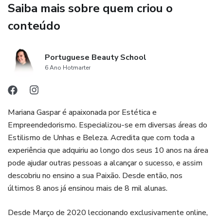
Passo a Passo de Pintura
Saiba mais sobre quem criou o
conteúdo
Finalização com Botox
Este curso online incluí:
Portuguese Beauty School
6 Ano Hotmarter
Certificado
Materiais para download
Mariana Gaspar é apaixonada por Estética e
Empreendedorismo. Especializou-se em diversas áreas do
Apoio durante e Pós-Formação gratuito
Estilismo de Unhas e Beleza. Acredita que com toda a
experiência que adquiriu ao longo dos seus 10 anos na área
pode ajudar outras pessoas a alcançar o sucesso, e assim
descobriu no ensino a sua Paixão. Desde então, nos
últimos 8 anos já ensinou mais de 8 mil alunas.
Desde Março de 2020 leccionando exclusivamente online,