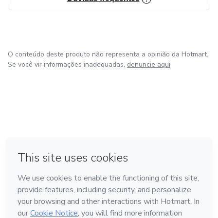
O conteúdo deste produto não representa a opinião da Hotmart.
Se você vir informações inadequadas,
denuncie aqui
em Bogotá
em Amsterdam
em Madrid
na Cidade do México
Feito com
❤
em Belo Horizonte
Conheça a Hotmart