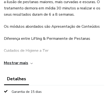
a ilusão de pestanas maiores, mais curvadas e escuras. O
tratamento demora em média 30 minutos a realizar e os
seus resultados duram de 6 a 8 semanas.
Os módulos abordados são Apresentação de Conteúdos
Diferença entre Lifting & Permanente de Pestanas
Cuidados de Higiene a Ter
Patch Test - O que é, e como realizar?
Mostrar mais
Passo a Passo Lifting de Pestanas
Detalhes
Passo a Passo Permanente de Pestanas
Garantia de 15 dias
Opções de Pintura de Pestanas