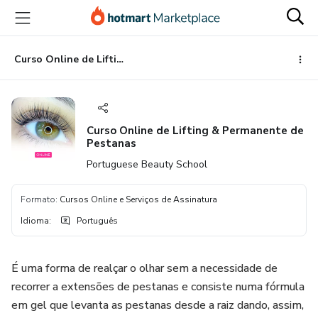
Ir
Ir
Ir
para
para
para
o
o
o
conteúdo
pagamento
rodapé
Curso Online de Lifting & Permanente de Pestanas
principal
Curso Online de Lifting & Permanente de
Pestanas
Portuguese Beauty School
Formato
:
Cursos Online e Serviços de Assinatura
Idioma
:
Português
É uma forma de realçar o olhar sem a necessidade de
recorrer a extensões de pestanas e consiste numa fórmula
em gel que levanta as pestanas desde a raiz dando, assim,