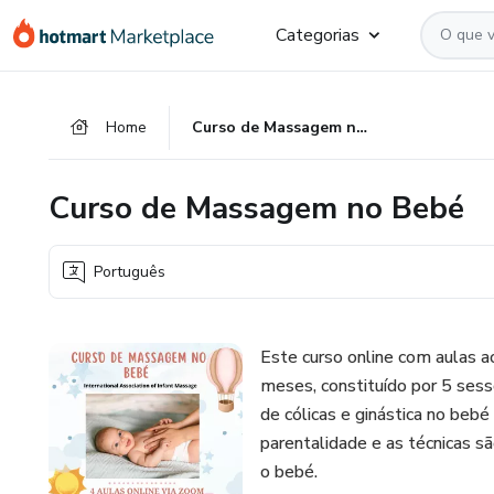
Ir
Ir
Ir
Categorias
para
para
para
o
o
o
conteúdo
pagamento
rodapé
Home
Curso de Massagem no Bebé
principal
Curso de Massagem no Bebé
Português
Este curso online com aulas a
meses, constituído por 5 ses
de cólicas e ginástica no beb
parentalidade e as técnicas 
o bebé.