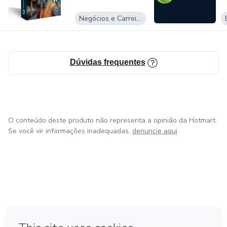
Negócios e Carreira
Dúvidas frequentes
O conteúdo deste produto não representa a opinião da Hotmart.
Se você vir informações inadequadas,
denuncie aqui
em Amsterdam
em Madrid
em Bogotá