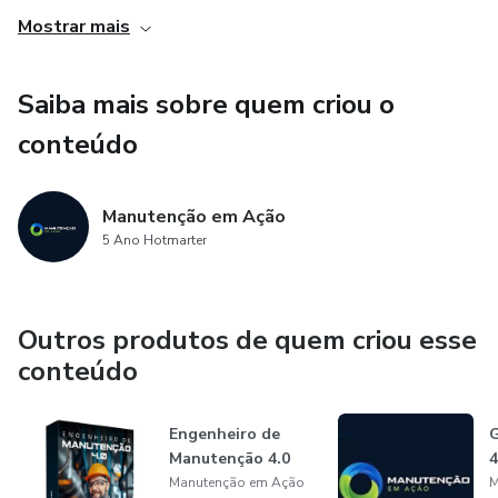
ferramenta especializada para a gestão de manutenção.
Mostrar mais
Isso permite que o aluno aprenda na prática como utilizar
um software de qualidade, o que é uma vantagem
Saiba mais sobre quem criou o
competitiva importante no mercado de trabalho. Além
disso, o uso do software facilita a aplicação dos conceitos
conteúdo
aprendidos no curso, tornando o processo de implantação
da rotina de PCM mais eficiente e eficaz.
Manutenção em Ação
5 Ano Hotmarter
Outros produtos de quem criou esse
conteúdo
Engenheiro de
G
Manutenção 4.0
4
Manutenção em Ação
M