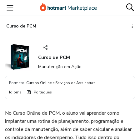
Ir
Ir
Ir
para
para
para
o
o
o
conteúdo
pagamento
rodapé
Curso de PCM
principal
Curso de PCM
Manutenção em Ação
Formato
:
Cursos Online e Serviços de Assinatura
Idioma
:
Português
No Curso Online de PCM, o aluno vai aprender como
implantar uma rotina de planejamento, programação e
controle da manutenção, além de saber calcular e analisar
os indicadores de desempenho. Tudo isso dentro do