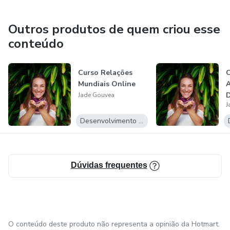
Outros produtos de quem criou esse
conteúdo
Curso Relações
C
Mundiais Online
D
Jade Gouvea
J
Desenvolvimento Pessoal
Dúvidas frequentes
O conteúdo deste produto não representa a opinião da Hotmart.