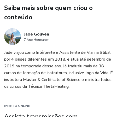
Saiba mais sobre quem criou o
praticante recebe um certificado com validade internacional
e é cadastrado no THInK, o que pode abrir portas para
conteúdo
novas oportunidades profissionais.
Jade Gouvea
4. Possibilidade de oferecer sessões para outras pessoas:
7 Ano Hotmarter
além de trabalhar em si mesmo, o participante aprende a
oferecer sessões de ThetaHealing para outras pessoas, o
Jade viajou como Intérprete e Assistente de Vianna Stibal
que pode ser uma fonte de renda extra ou até mesmo uma
por 4 países diferentes em 2018, e atua até setembro de
nova carreira.
2019 na temporada desse ano. Já traduziu mais de 38
cursos de formação de instrutores, inclusive Jogo da Vida. É
instrutora Master & Certificate of Science e ministra todos
os cursos da Técnica ThetaHealing.
EVENTO ONLINE
Assista transmissões com