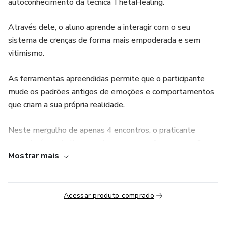
autoconhecimento da técnica ThetaHealing.
Através dele, o aluno aprende a interagir com o seu
sistema de crenças de forma mais empoderada e sem
vitimismo.
As ferramentas apreendidas permite que o participante
mude os padrões antigos de emoções e comportamentos
que criam a sua própria realidade.
Neste mergulho de apenas 4 encontros, o praticante
aprenderá a trabalhar em si mesmo e a oferecer sessões
Mostrar mais
para outras pessoas e recebe um certificado com validade
internacional e cadastro no ThetaHealing Instituto de
Conhecimento ( THInK).
Acessar produto comprado