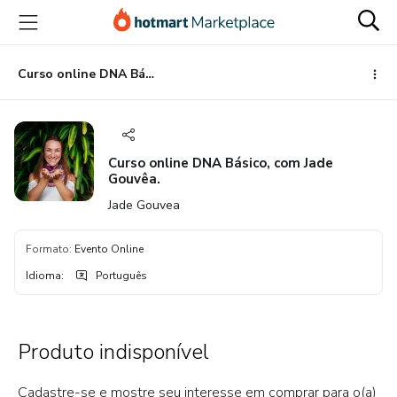
Ir
Ir
Ir
para
para
para
o
o
o
conteúdo
pagamento
rodapé
Curso online DNA Básico, com Jade Gouvêa.
principal
Curso online DNA Básico, com Jade
Gouvêa.
Jade Gouvea
Formato
:
Evento Online
Idioma
:
Português
Produto indisponível
Cadastre-se e mostre seu interesse em comprar para o(a)