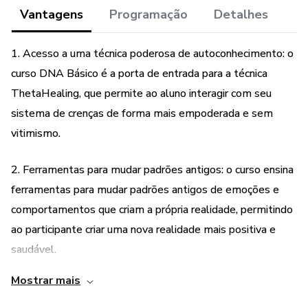
Vantagens
Programação
Detalhes
1. Acesso a uma técnica poderosa de autoconhecimento: o
curso DNA Básico é a porta de entrada para a técnica
ThetaHealing, que permite ao aluno interagir com seu
sistema de crenças de forma mais empoderada e sem
vitimismo.
2. Ferramentas para mudar padrões antigos: o curso ensina
ferramentas para mudar padrões antigos de emoções e
comportamentos que criam a própria realidade, permitindo
ao participante criar uma nova realidade mais positiva e
saudável.
Mostrar mais
3. Certificado internacional e cadastro no ThetaHealing
Instituto de Conhecimento (THInK): ao concluir o curso, o