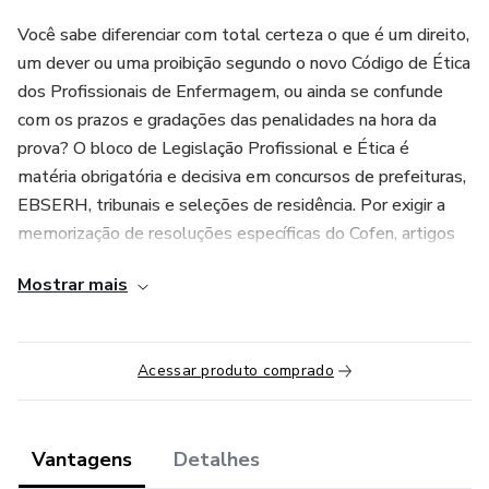
Você sabe diferenciar com total certeza o que é um direito,
um dever ou uma proibição segundo o novo Código de Ética
dos Profissionais de Enfermagem, ou ainda se confunde
com os prazos e gradações das penalidades na hora da
prova? O bloco de Legislação Profissional e Ética é
matéria obrigatória e decisiva em concursos de prefeituras,
EBSERH, tribunais e seleções de residência. Por exigir a
memorização de resoluções específicas do Cofen, artigos
da Lei do Exercício Profissional e conceitos bioéticos puros,
Mostrar mais
as bancas utilizam este tema para aplicar pegadinhas
jurídicas detalhistas que eliminam quem confia apenas no
bom senso.
Acessar produto comprado
Este módulo avulso de Ética e Bioética foi desenvolvido
estrategicamente para enfermeiros e técnicos que
precisam gabaritar a disciplina sem perder tempo
Vantagens
Detalhes
decorando artigos inteiros de lei seca. Aqui você substitui