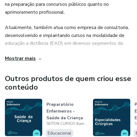
na preparação para concursos públicos quanto no
aprimoramento profissional.
Atualmente, também atua como empresa de consultoria,
desenvolvendo e implantando cursos na modalidade de
educação a distância (EAD) em diversos segmentos da
área da saúde, oferecendo suporte e orientação aos
Mostrar mais
clientes em todas as etapas do processo de implantação e
manutenção dos cursos.
Outros produtos de quem criou esse
conteúdo
Preparatório
P
Enfermeiros -
E
Saúde da Criança
E
SEITON CURSOS &amp; CONSULTORIA
C
Educacional