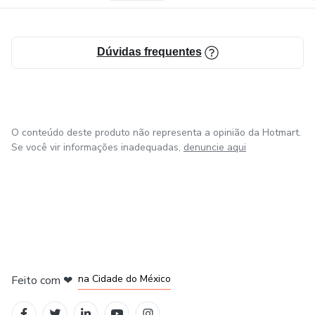
Dúvidas frequentes
O conteúdo deste produto não representa a opinião da Hotmart.
Se você vir informações inadequadas,
denuncie aqui
em Bogotá
em Amsterdam
em Madrid
na Cidade do México
Feito com
❤
em Belo Horizonte