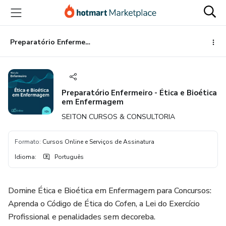
Ir
Ir
Ir
para
para
para
o
o
o
conteúdo
pagamento
rodapé
Preparatório Enfermeiro - Ética e Bioética em Enfermagem
principal
Preparatório Enfermeiro - Ética e Bioética
em Enfermagem
SEITON CURSOS & CONSULTORIA
Formato
:
Cursos Online e Serviços de Assinatura
Idioma
:
Português
Domine Ética e Bioética em Enfermagem para Concursos:
Aprenda o Código de Ética do Cofen, a Lei do Exercício
Profissional e penalidades sem decoreba.