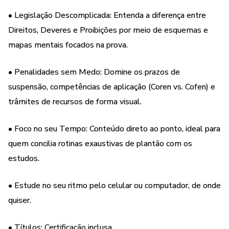
os textos jurídicos cansativos por um estudo direcionado,
• Legislação Descomplicada: Entenda a diferença entre
compreendendo perfeitamente a linha de raciocínio de
Direitos, Deveres e Proibições por meio de esquemas e
bancas como FGV, Cebraspe, IBFC e Instituto AOCP.
mapas mentais focados na prova.
O que você vai encontrar neste módulo:
• Penalidades sem Medo: Domine os prazos de
suspensão, competências de aplicação (Coren vs. Cofen) e
• Código de Ética Atualizado: Direitos, deveres e
trâmites de recursos de forma visual.
proibições estruturados por eixos temáticos.
• Processo Ético-Disciplinar: Infrações, circunstâncias
• Foco no seu Tempo: Conteúdo direto ao ponto, ideal para
atenuantes/agravantes e aplicação de penalidades
quem concilia rotinas exaustivas de plantão com os
(advertência a cassação).
estudos.
• Lei do Exercício Profissional: Atribuições privativas do
• Estude no seu ritmo pelo celular ou computador, de onde
enfermeiro e funções da equipe de enfermagem.
quiser.
Acesso imediato, 100% online. Com suporte e certificado
• Títulos: Certificação inclusa.