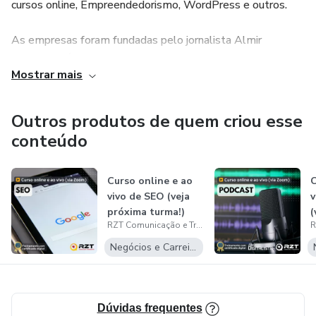
cursos online, Empreendedorismo, WordPress e outros.
As empresas foram fundadas pelo jornalista Almir
Rizzatto, pós-graduado em Comunicação Empresarial e
Mostrar mais
Relações Públicas. É especialista em Marketing Digital e já
capacitou mais de 2.000 pessoas em seus cursos.
Outros produtos de quem criou esse
Conheça mais:
conteúdo
- Escola Digitalista: www.escola.digitalista.com.br |
Curso online e ao
C
contato@digitalista.com.br
vivo de SEO (veja
v
próxima turma!)
(
- RZT Comunicação e Treinamentos:
RZT Comunicação e Treinamentos
t
www.rztcomunicacao.com.br |
Negócios e Carreira
contato@rztcomunicacao.com.br
Dúvidas frequentes