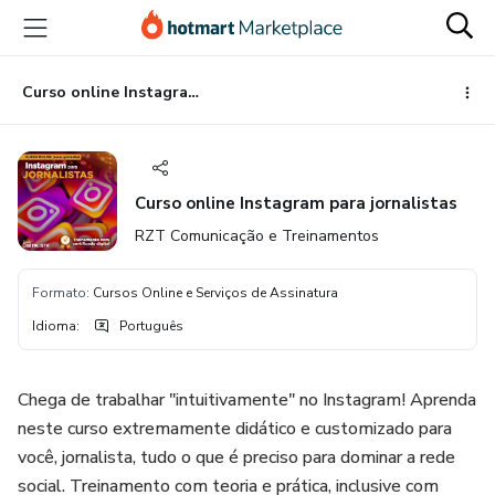
Ir
Ir
Ir
para
para
para
o
o
o
conteúdo
pagamento
rodapé
Curso online Instagram para jornalistas
principal
Curso online Instagram para jornalistas
RZT Comunicação e Treinamentos
Formato
:
Cursos Online e Serviços de Assinatura
Idioma
:
Português
Chega de trabalhar "intuitivamente" no Instagram! Aprenda
neste curso extremamente didático e customizado para
você, jornalista, tudo o que é preciso para dominar a rede
social. Treinamento com teoria e prática, inclusive com