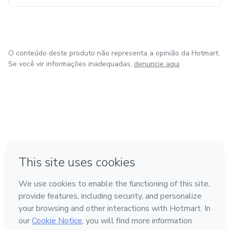
O conteúdo deste produto não representa a opinião da Hotmart.
Se você vir informações inadequadas,
denuncie aqui
em Amsterdam
em Madrid
em Bogotá
Feito com
❤
em Belo Horizonte
na Cidade do México
Conheça a Hotmart