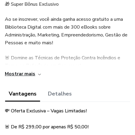
🎁 Super Bônus Exclusivo
Ao se inscrever, você ainda ganha acesso gratuito a uma
Biblioteca Digital com mais de 300 eBooks sobre
Administração, Marketing, Empreendedorismo, Gestão de
Pessoas e muito mais!
🚨 Domine as Técnicas de Proteção Contra Incêndios e
Torne-se Referência em Segurança!
Mostrar mais
Você está preparado para salvar vidas, proteger
patrimônios e garantir a segurança no ambiente
Vantagens
Detalhes
corporativo?
💸 Oferta Exclusiva – Vagas Limitadas!
Com o Curso Online NR 23 – Proteção Contra Incêndios, da
renomada Plataforma EAD PHR, você terá acesso a um
🚨 De R$ 299,00 por apenas R$ 50,00!
conteúdo direto, atualizado e totalmente focado na