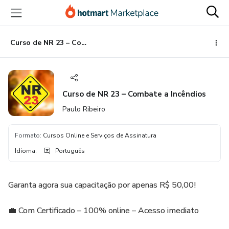
Ir
Ir
Ir
para
para
para
o
o
o
conteúdo
pagamento
rodapé
Curso de NR 23 – Combate a Incêndios
principal
Curso de NR 23 – Combate a Incêndios
Paulo Ribeiro
Formato
:
Cursos Online e Serviços de Assinatura
Idioma
:
Português
Garanta agora sua capacitação por apenas R$ 50,00!
💼 Com Certificado – 100% online – Acesso imediato