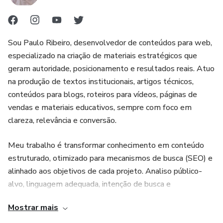
não gostar do curso, pode pedir reembolso total dentro de
✅ Seja um diferencial em sua empresa
7 dias.
✅ Tenha um certificado válido em todo o território nacional
Sou Paulo Ribeiro, desenvolvedor de conteúdos para web,
Sem perguntas
✅ Capacitação fundamental para concursos, empresas
especializado na criação de materiais estratégicos que
privadas e públicas
geram autoridade, posicionamento e resultados reais. Atuo
na produção de textos institucionais, artigos técnicos,
📚 O Que Você Vai Aprender?
conteúdos para blogs, roteiros para vídeos, páginas de
vendas e materiais educativos, sempre com foco em
Um conteúdo direto, prático e aplicável à sua rotina:
clareza, relevância e conversão.
🔹 Módulo Único – Intensivo e Direto ao Ponto:
Meu trabalho é transformar conhecimento em conteúdo
estruturado, otimizado para mecanismos de busca (SEO) e
Introdução à NR-23
alinhado aos objetivos de cada projeto. Analiso público-
alvo, linguagem adequada, intenção de busca e
Importância da Norma Regulamentadora 23
posicionamento de marca para entregar materiais que não
Mostrar mais
apenas informam, mas também engajam e geram ação.
Formação de Brigada de Emergência