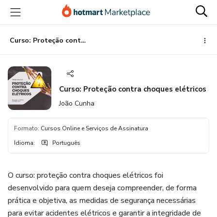
Ir
Ir
Ir
para
para
para
o
o
o
conteúdo
pagamento
rodapé
Curso: Proteção contra choques elétricos
principal
Curso: Proteção contra choques elétricos
João Cunha
Formato
:
Cursos Online e Serviços de Assinatura
Idioma
:
Português
O curso: proteção contra choques elétricos foi
desenvolvido para quem deseja compreender, de forma
prática e objetiva, as medidas de segurança necessárias
para evitar acidentes elétricos e garantir a integridade de