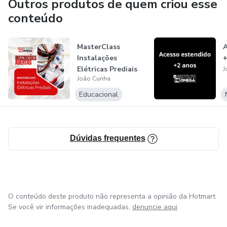
Outros produtos de quem criou esse
conteúdo
MasterClass
A
Instalações
+
Elétricas Prediais
J
João Cunha
Educacional
Dúvidas frequentes
O conteúdo deste produto não representa a opinião da Hotmart.
Se você vir informações inadequadas,
denuncie aqui