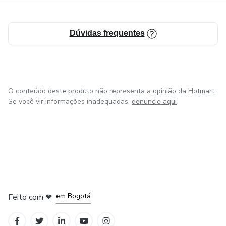
Dúvidas frequentes
O conteúdo deste produto não representa a opinião da Hotmart.
Se você vir informações inadequadas,
denuncie aqui
em Amsterdam
em Madrid
em Bogotá
Feito com
❤
em Belo Horizonte
na Cidade do México