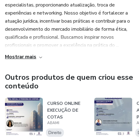
especialistas, proporcionando atualização, troca de
experiências e networking. Nosso objetivo é fortalecer a
atuação jurídica, incentivar boas práticas e contribuir para o
desenvolvimento do mercado imobiliário de forma ética,
qualificada e profissional. Buscamos inspirar novos
profissionais e promover a excelência na prática do ...
Mostrar mais
Outros produtos de quem criou esse
conteúdo
CURSO ONLINE
EXECUÇÃO DE
COTAS
ABAMI
A
CONDOMINIAIS:
DA INICIAL À PE...
D
Direito