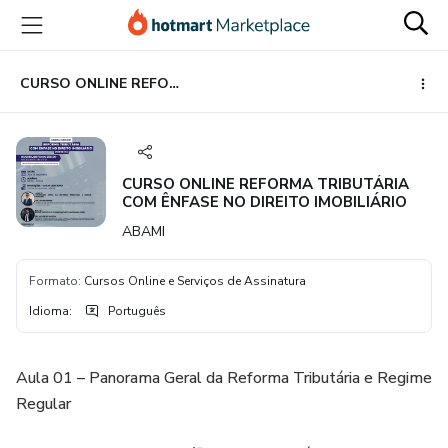
Ir
Ir
Ir
para
para
para
o
o
o
conteúdo
pagamento
rodapé
CURSO ONLINE REFORMA TRIBUTÁRIA COM ÊNFASE NO DIREITO IMOBILIÁRIO
principal
CURSO ONLINE REFORMA TRIBUTÁRIA
COM ÊNFASE NO DIREITO IMOBILIÁRIO
ABAMI
Formato
:
Cursos Online e Serviços de Assinatura
Idioma
:
Português
Aula 01 – Panorama Geral da Reforma Tributária e Regime
Regular