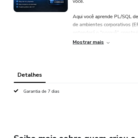
você.
Aqui você aprende PL/SQL de 
de ambientes corporativos (ER
entenderá o “porquê”, constru
Mostrar mais
Você aprenderá:
✔ Blocos PL/SQL completos
Detalhes
✔ Procedures, Functions e Pa
Garantia de 7 dias
✔ Triggers e regras de negóci
✔ Tratamento de exceções
✔ Integração SQL e PL/SQL