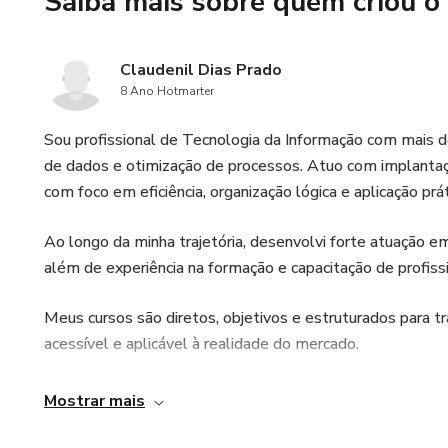
Saiba mais sobre quem criou o
✔ Performance e boas prática
💡 Diferencial: você recebe u
Claudenil Dias Prado
dados do curso, permitindo pra
8 Ano Hotmarter
Curso direto ao ponto, focado
Sou profissional de Tecnologia da Informação com mais d
mercado.
de dados e otimização de processos. Atuo com implantaçã
com foco em eficiência, organização lógica e aplicação pr
👉 Comece agora e leve sua ca
Ao longo da minha trajetória, desenvolvi forte atuação 
além de experiência na formação e capacitação de profissi
Meus cursos são diretos, objetivos e estruturados para 
acessível e aplicável à realidade do mercado.
Mostrar mais