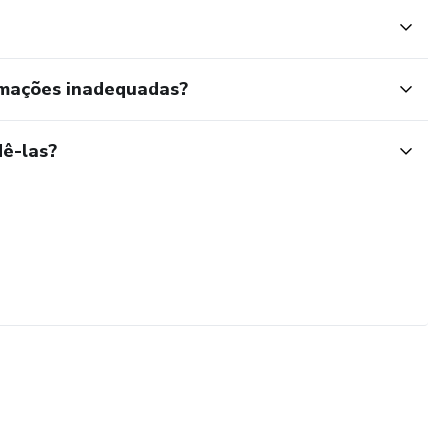
rmações inadequadas?
ê-las?