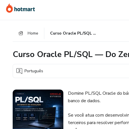
Ir
Ir
Ir
para
para
para
o
o
o
conteúdo
pagamento
rodapé
Home
Curso Oracle PL/SQL — Do Zero ao Avançado
principal
Curso Oracle PL/SQL — Do Ze
Português
Domine PL/SQL Oracle do bás
banco de dados.
Se você atua com desenvolvim
terceiros para resolver perfo