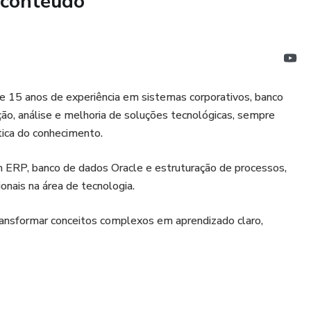
 conteúdo
s
ma máquina virtual pronta com Oracle, banco configurado e
ticar desde o início, sem complicações.
 em evolução profissional, autonomia e destaque no
e 15 anos de experiência em sistemas corporativos, banco
o, análise e melhoria de soluções tecnológicas, sempre
ática do conhecimento.
rreira ao próximo nível.
em ERP, banco de dados Oracle e estruturação de processos,
onais na área de tecnologia.
transformar conceitos complexos em aprendizado claro,