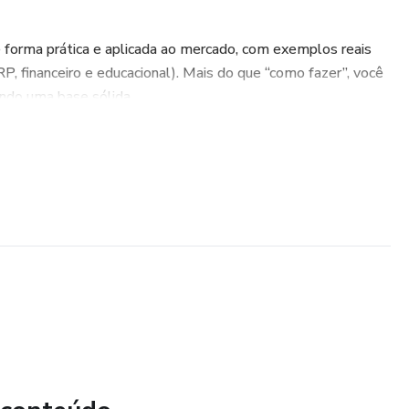
forma prática e aplicada ao mercado, com exemplos reais
P, financeiro e educacional). Mais do que “como fazer”, você
indo uma base sólida.
ckages
o