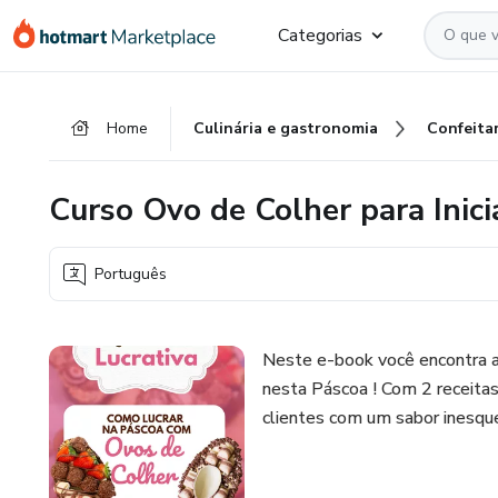
Ir
Ir
Ir
Categorias
para
para
para
o
o
o
conteúdo
pagamento
rodapé
Home
Culinária e gastronomia
Confeitar
principal
Curso Ovo de Colher para Inici
Português
Neste e-book você encontra a b
nesta Páscoa ! Com 2 receitas 
clientes com um sabor inesque