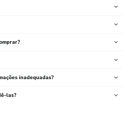
comprar?
rmações inadequadas?
ê-las?