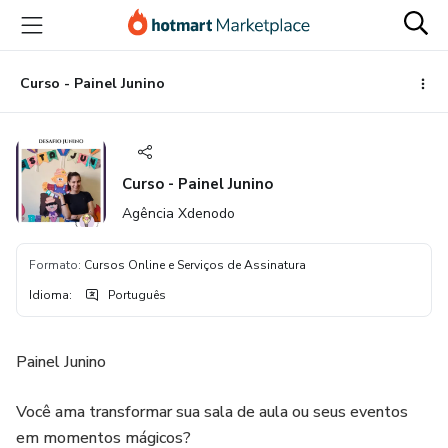
Ir
Ir
Ir
para
para
para
o
o
o
conteúdo
pagamento
rodapé
Curso - Painel Junino
principal
Curso - Painel Junino
Agência Xdenodo
Formato
:
Cursos Online e Serviços de Assinatura
Idioma
:
Português
Painel Junino
Você ama transformar sua sala de aula ou seus eventos
em momentos mágicos?