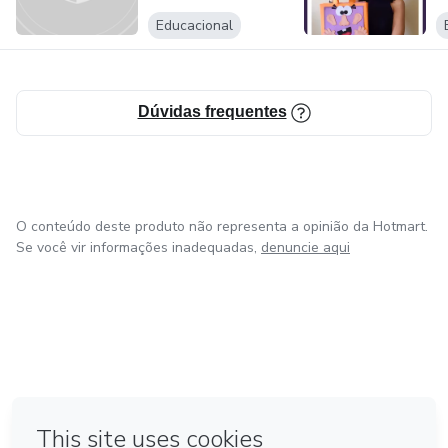
Educacional
Dúvidas frequentes
O conteúdo deste produto não representa a opinião da Hotmart.
Se você vir informações inadequadas,
denuncie aqui
em Bogotá
em Amsterdam
em Madrid
na Cidade do México
Feito com
❤