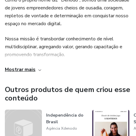
Como o próprio nome diz “Denodo”; somos uma sociedade
de jovens empreendedores cheios de ousadia, coragem,
repletos de vontade e determinação em conquistar nosso
espaço no mercado digital.
Nossa missão é transbordar conhecimento de nível
multidisciplinar, agregando valor, gerando capacitação e
promovendo transformação.
Mostrar mais
Nosso objetivo é construir parcerias com
experts/especialistas que compartilham do mesmo desejo
em levar conhecimento ao mundo, partilhando suas
Outros produtos de quem criou esse
vivências e habilidades.
conteúdo
Independência do
C
Brasil
S
Agência Xdenodo
A