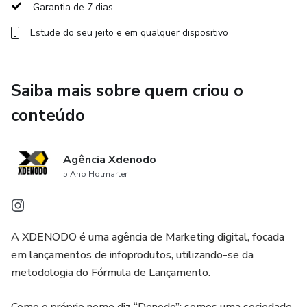
Garantia de 7 dias
✅ Página envelope para guardar os moldes
Estude do seu jeito e em qualquer dispositivo
✅ Lista de materiais
✅ Sugestão de preço de venda
Saiba mais sobre quem criou o
conteúdo
✅ Fotos coloridas e detalhadas do projeto completo
💥 BÔNUS EXCLUSIVO: Aulas práticas com passo a passo
Agência Xdenodo
de montagem do painel!
5 Ano Hotmarter
A XDENODO é uma agência de Marketing digital, focada
em lançamentos de infoprodutos, utilizando-se da
metodologia do Fórmula de Lançamento.