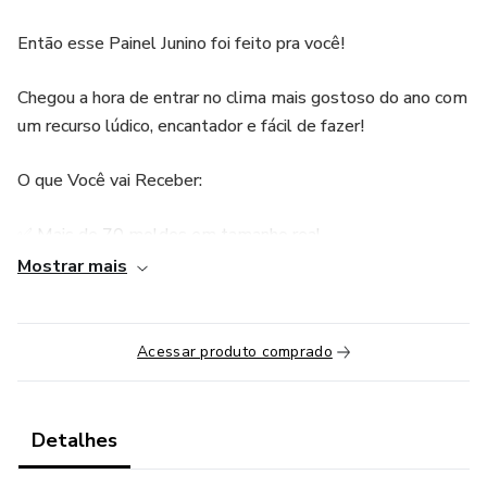
Então esse Painel Junino foi feito pra você!
Chegou a hora de entrar no clima mais gostoso do ano com
um recurso lúdico, encantador e fácil de fazer!
O que Você vai Receber:
✅ Mais de 70 moldes em tamanho real
Mostrar mais
✅ Alfabeto junino para montar frases e painéis
✅ Crianças vestidas de caipira
Acessar produto comprado
✅ Balões, fogueiras, bandeirinhas e espantalho
Detalhes
✅ Placa de "Bem-vindos"