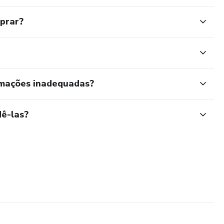
mprar?
rmações inadequadas?
ê-las?