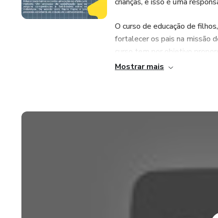
crianças, e isso é uma respons
O curso de educação de filhos,
fortalecer os pais na missão 
curso tem por objetivo propor
de como pode educar seus filh
Mostrar mais
Que o curso possa ser uma fer