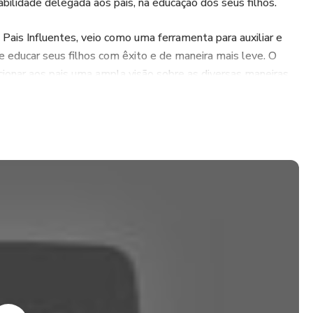
abilidade delegada aos pais, na educação dos seus filhos.
 Pais Influentes, veio como uma ferramenta para auxiliar e
de educar seus filhos com êxito e de maneira mais leve. O
cionar aos pais uma ampla visão sobre as diversas maneiras
os, por meio da troca de experiência com outros pais.
ramenta poderosa e venha torná-los Pais Influentes.