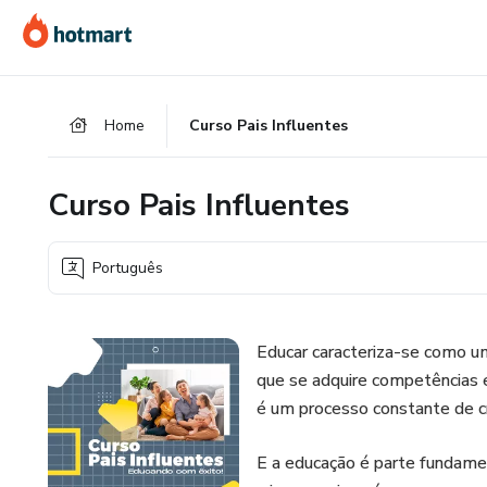
Ir
Ir
Ir
para
para
para
o
o
o
conteúdo
pagamento
rodapé
Home
Curso Pais Influentes
principal
Curso Pais Influentes
Português
Educar caracteriza-se como u
que se adquire competências e
é um processo constante de c
E a educação é parte fundam