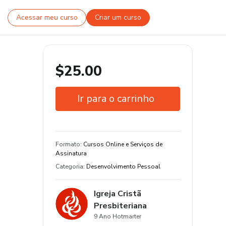
Acessar meu curso
Criar um curso
$25.00
Ir para o carrinho
Garantia de 7 dias
Certificado de conclusão
Formato
:
Cursos Online e Serviços de
Assinatura
Estude do seu jeito e em qualquer
Categoria
:
Desenvolvimento Pessoal
dispositivo
20 aula e 8 hora de conteúdo original
Igreja Cristã
Presbiteriana
9 Ano Hotmarter