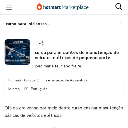
Ir
Ir
Ir
para
para
para
o
o
o
conteúdo
pagamento
rodapé
curso para iniciantes de manutenção de veículos elétricos de pequeno porte
principal
curso para iniciantes de manutenção de
veículos elétricos de pequeno porte
joao maria feliciano freire
Formato
:
Cursos Online e Serviços de Assinatura
Idioma
:
Português
Olá galera venho por meio deste curso ensinar manutenção
básicas de veículos elétricos.