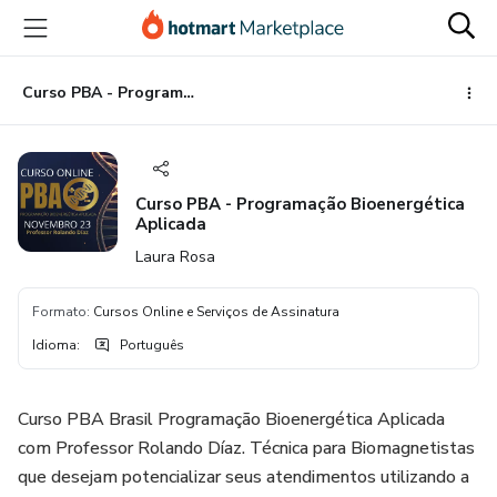
Ir
Ir
Ir
para
para
para
o
o
o
conteúdo
pagamento
rodapé
Curso PBA - Programação Bioenergética Aplicada
principal
Curso PBA - Programação Bioenergética
Aplicada
Laura Rosa
Formato
:
Cursos Online e Serviços de Assinatura
Idioma
:
Português
Curso PBA Brasil Programação Bioenergética Aplicada
com Professor Rolando Díaz. Técnica para Biomagnetistas
que desejam potencializar seus atendimentos utilizando a