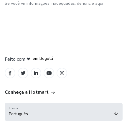
Se você vir informações inadequadas,
denuncie aqui
em Amsterdam
em Madrid
em Bogotá
Feito com
❤
em Belo Horizonte
na Cidade do México
Conheça a Hotmart
Idioma
Português