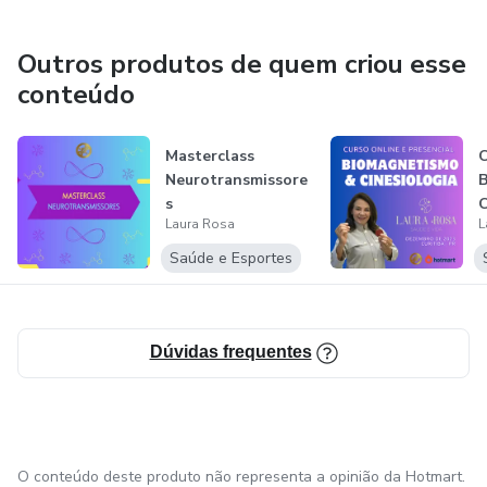
Pós Graduação em docência do ensino superior-Fag.
Outros produtos de quem criou esse
conteúdo
Pós graduação em Assessoria de Imprensa e Comunicação
Empresarial-Univel.
Masterclass
C
Especialização em Acupuntura-Word Federation of
Neurotransmissore
B
s
C
Acupuncture Moxibustion Societies-WFAS-Beijing-CHINA.
Laura Rosa
L
Saúde e Esportes
Dúvidas frequentes
O conteúdo deste produto não representa a opinião da Hotmart.