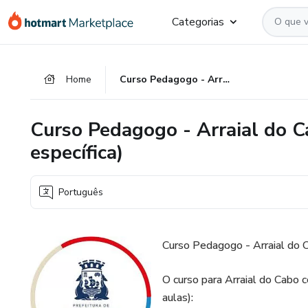
Ir
Ir
Ir
Categorias
para
para
para
o
o
o
conteúdo
pagamento
rodapé
Home
Curso Pedagogo - Arraial do Cabo (Conteúdos comuns + específica)
principal
Curso Pedagogo - Arraial do 
específica)
Português
Curso Pedagogo - Arraial do 
O curso para Arraial do Cabo
aulas):