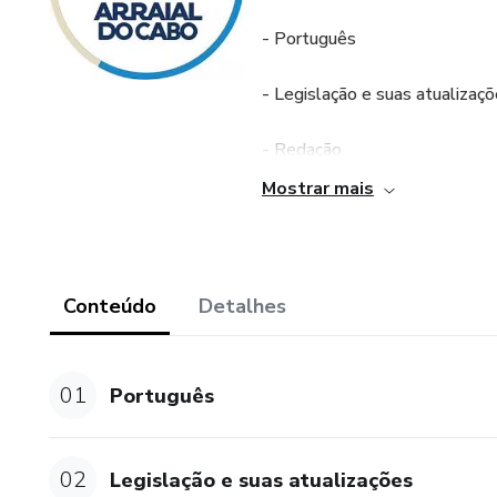
- Português
- Legislação e suas atualizaç
- Redação
Mostrar mais
- Conhecimentos Específicos
Acesso por 4 meses (mesmo 
Conteúdo
Detalhes
Concurso: Arraial do Cabo/RJ
Organizadora: IBAM
01
Português
02
Legislação e suas atualizações