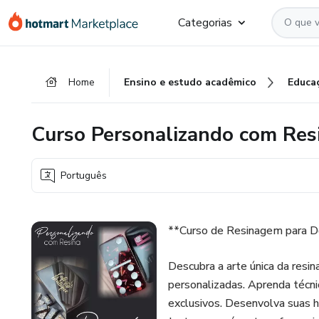
Ir
Ir
Ir
Categorias
para
para
para
o
o
o
conteúdo
pagamento
rodapé
Home
Ensino e estudo acadêmico
Educa
principal
Curso Personalizando com Res
Português
**Curso de Resinagem para D
Descubra a arte única da res
personalizadas. Aprenda técnic
exclusivos. Desenvolva suas h