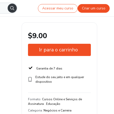
Acessar meu curso
Criar um curso
$9.00
Ir para o carrinho
Garantia de 7 dias
Estude do seu jeito e em qualquer
dispositivo
Formato
:
Cursos Online e Serviços de
Assinatura . Educação
Categoria
:
Negócios e Carreira