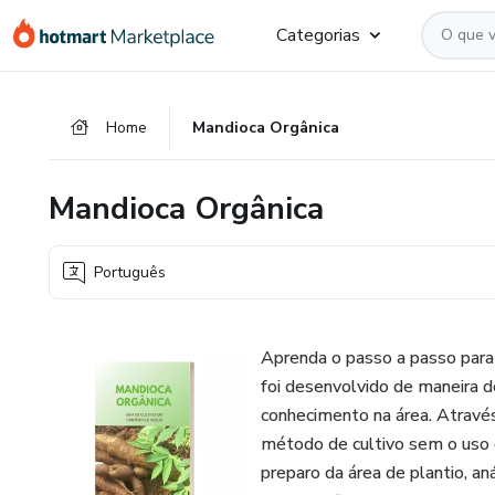
Ir
Ir
Ir
Categorias
para
para
para
o
o
o
conteúdo
pagamento
rodapé
Home
Mandioca Orgânica
principal
Mandioca Orgânica
Português
Aprenda o passo a passo para 
foi desenvolvido de maneira de
conhecimento na área. Através
método de cultivo sem o uso 
preparo da área de plantio, an