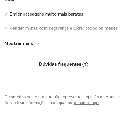
viajar)
✅ Emitir passagens muito mais baratas
✅ Vender milhas com segurança e lucrar todos os meses
✅ Evitar os erros que fazem milhares de pessoas
Mostrar mais
perderem dinheiro e pontos
💡 Mesmo que você esteja começando do zero!
Dúvidas frequentes
📲 Acesso imediato via Hotmart
🎥 Aulas simples, diretas e atualizadas
O conteúdo deste produto não representa a opinião da Hotmart.
Se você vir informações inadequadas,
denuncie aqui
🧠 Bônus exclusivos para acelerar seus resultados
🚀 Comece hoje a viajar mais e ganhar dinheiro com milhas!