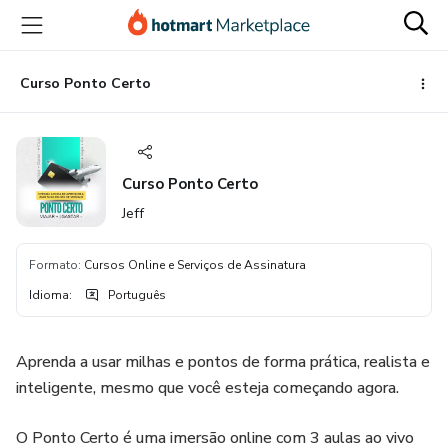
Ir
Ir
Ir
para
para
para
o
o
o
conteúdo
pagamento
rodapé
Curso Ponto Certo
principal
Curso Ponto Certo
Jeff
Formato
:
Cursos Online e Serviços de Assinatura
Idioma
:
Português
Aprenda a usar milhas e pontos de forma prática, realista e
inteligente, mesmo que você esteja começando agora.
O Ponto Certo é uma imersão online com 3 aulas ao vivo