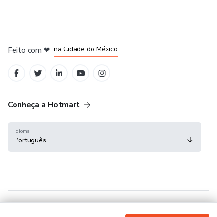
em Bogotá
em Amsterdam
em Madrid
na Cidade do México
Feito com
❤
em Belo Horizonte
Conheça a Hotmart
Idioma
Português