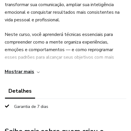
transformar sua comunicação, ampliar sua inteligência
emocional e conquistar resultados mais consistentes na
vida pessoal e profissional.
Neste curso, você aprenderá técnicas essenciais para
compreender como a mente organiza experiências,
emoções e comportamentos — e como reprogramar
esses padrões para alcançar seus objetivos com mais
clareza, confiança e assertividade. A PNL oferece
Mostrar mais
ferramentas práticas para superar bloqueios, resolver
conflitos internos, fortalecer crenças positivas, desenvolver
estados emocionais produtivos e criar novos hábitos
Detalhes
alinhados às metas que você deseja alcançar.
Garantia de 7 dias
Você experimentará vivências estruturadas que ampliam a
percepção, aprimoram a acuidade sensorial, potencializam a
comunicação verbal e não verbal, e permitem estabelecer