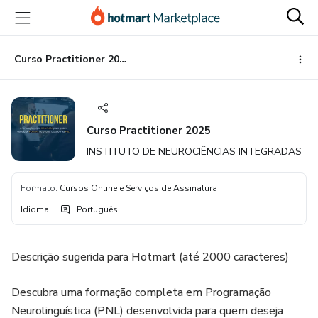
Ir
Ir
Ir
para
para
para
o
o
o
conteúdo
pagamento
rodapé
Curso Practitioner 2025
principal
Curso Practitioner 2025
INSTITUTO DE NEUROCIÊNCIAS INTEGRADAS
Formato
:
Cursos Online e Serviços de Assinatura
Idioma
:
Português
Descrição sugerida para Hotmart (até 2000 caracteres)
Descubra uma formação completa em Programação
Neurolinguística (PNL) desenvolvida para quem deseja