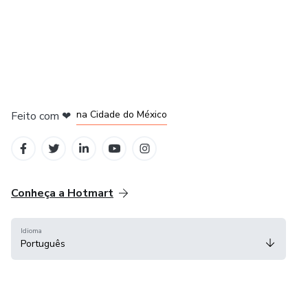
em Bogotá
em Amsterdam
em Madrid
na Cidade do México
Feito com
❤
em Belo Horizonte
Conheça a Hotmart
Idioma
Português