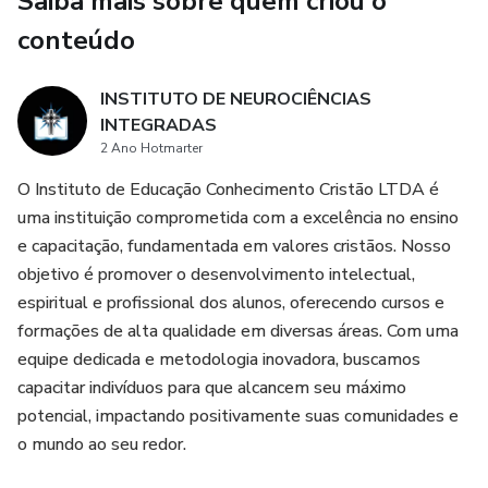
Saiba mais sobre quem criou o
conexões mais profundas e genuínas com outras pessoas.
Além disso, terá acesso a estratégias de linguagem que
conteúdo
facilitam negociações, apresentações, liderança e relações
interpessoais em qualquer contexto.
INSTITUTO DE NEUROCIÊNCIAS
INTEGRADAS
Ao longo do curso, você irá:
2 Ano Hotmarter
O Instituto de Educação Conhecimento Cristão LTDA é
Melhorar sua comunicação interna e externa
uma instituição comprometida com a excelência no ensino
e capacitação, fundamentada em valores cristãos. Nosso
Reduzir a influência de lembranças negativas
objetivo é promover o desenvolvimento intelectual,
espiritual e profissional dos alunos, oferecendo cursos e
Desenvolver autoconfiança e controle emocional
formações de alta qualidade em diversas áreas. Com uma
equipe dedicada e metodologia inovadora, buscamos
Aprender técnicas para lidar com medos, fobias e
capacitar indivíduos para que alcancem seu máximo
bloqueios
potencial, impactando positivamente suas comunidades e
o mundo ao seu redor.
Aprimorar sua capacidade de persuasão ética