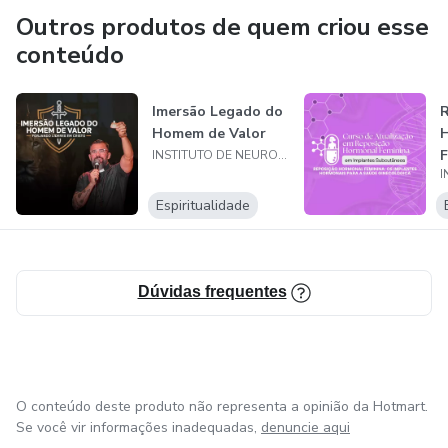
Criar novos comportamentos mais produtivos
Outros produtos de quem criou esse
conteúdo
Transformar metas em resultados reais
Este é um treinamento voltado para quem busca evolução
Imersão Legado do
R
Homem de Valor
pessoal, performance profissional, impacto positivo e uma
F
INSTITUTO DE NEUROCIÊNCIAS INTEGRADAS
nova forma de entender como pensamentos, emoções e
I
linguagem moldam as experiências humanas.
H
Espiritualidade
S
Comece agora sua jornada de transformação.
Dúvidas frequentes
O conteúdo deste produto não representa a opinião da Hotmart.
Se você vir informações inadequadas,
denuncie aqui