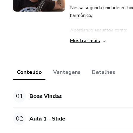
Nessa segunda unidade eu tive
harmônico,
Abordando assuntos como:
Mostrar mais
-Tétrades;
- Linhas internas e etc...
Conteúdo
Vantagens
Detalhes
Para saberem mais dêem uma c
Bora lá que a evolução nos es
01
Boas Vindas
02
Aula 1 - Slide