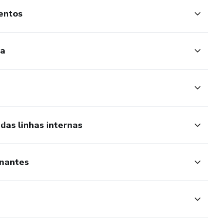
entos
ta
das linhas internas
inantes