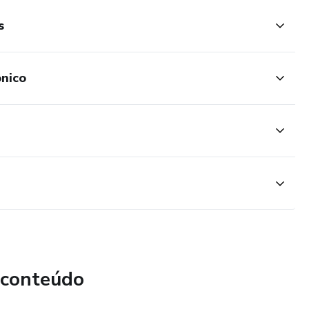
s
ônico
 conteúdo