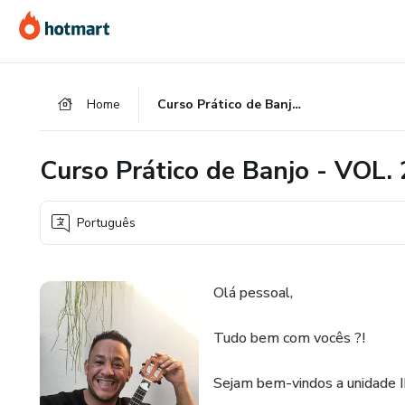
Ir
Ir
Ir
para
para
para
o
o
o
conteúdo
pagamento
rodapé
Home
Curso Prático de Banjo - VOL. 2
principal
Curso Prático de Banjo - VOL. 
Português
Olá pessoal,
Tudo bem com vocês ?!
Sejam bem-vindos a unidade II