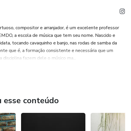
rtuoso, compositor e arranjador, é um excelente professor
a EMDO, a escola de música que tem seu nome. Nascido e
idata, tocando cavaquinho e banjo, nas rodas de samba da
gente que é, a formação consistente e necessária que um
 disciplina fazem dele o músico ma...
u esse conteúdo