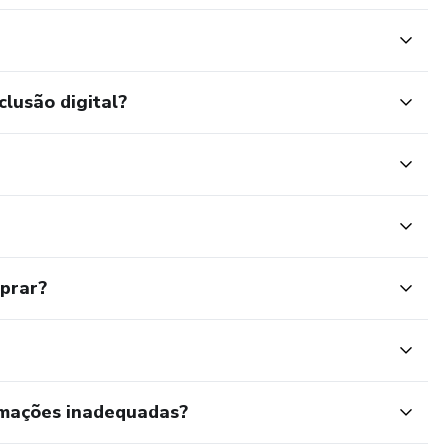
clusão digital?
mprar?
rmações inadequadas?