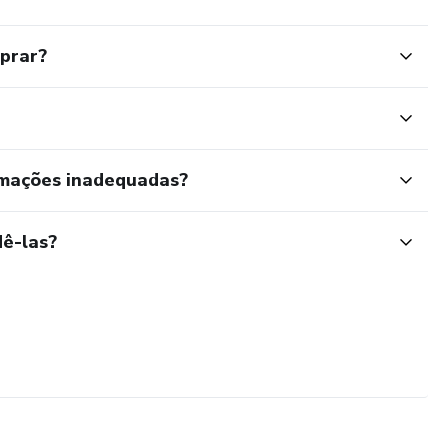
mprar?
rmações inadequadas?
ê-las?