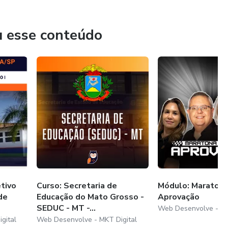
u esse conteúdo
tivo
Curso: Secretaria de
Módulo: Maratona
de
Educação do Mato Grosso -
Aprovação
SEDUC - MT -...
Web Desenvolve - MK
gital
Web Desenvolve - MKT Digital