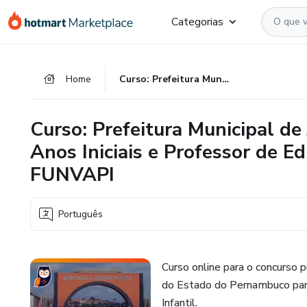
Ir
Ir
Ir
Categorias
para
para
para
o
o
o
conteúdo
pagamento
rodapé
Home
Curso: Prefeitura Municipal de Joaquim Nabuco - PE - Professor Anos Iniciais e Professor de Educação Infantil - 2024 - FUNVAPI
principal
Curso: Prefeitura Municipal de
Anos Iniciais e Professor de Ed
FUNVAPI
Português
Curso online para o concurso 
do Estado do Pernambuco para
Infantil.