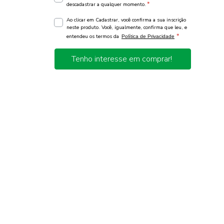
*
descadastrar a qualquer momento.
Ao clicar em Cadastrar, você confirma a sua inscrição
neste produto. Você, igualmente, confirma que leu, e
*
entendeu os termos da
Política de Privacidade
Tenho interesse em comprar!