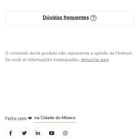
Dúvidas frequentes
O conteúdo deste produto não representa a opinião da Hotmart.
Se você vir informações inadequadas,
denuncie aqui
em Bogotá
em Amsterdam
em Madrid
na Cidade do México
Feito com
❤
em Belo Horizonte