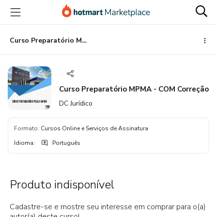
Ir
Ir
Ir
para
para
para
o
o
o
conteúdo
pagamento
rodapé
Curso Preparatório MPMA - COM Correção
principal
Curso Preparatório MPMA - COM Correção
DC Jurídico
Formato
:
Cursos Online e Serviços de Assinatura
Idioma
:
Português
Produto indisponível
Cadastre-se e mostre seu interesse em comprar para o(a)
autor(a) deste curso!