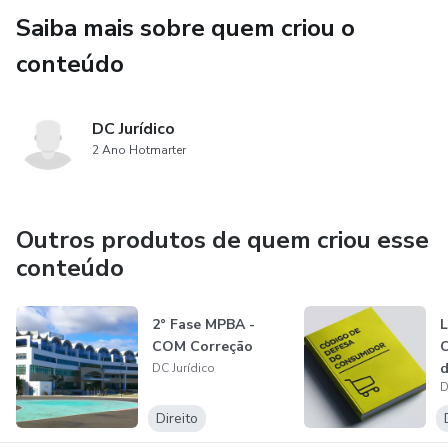
Saiba mais sobre quem criou o
conteúdo
DC Jurídico
2 Ano Hotmarter
Outros produtos de quem criou esse
conteúdo
2° Fase MPBA -
L
COM Correção
C
DC Jurídico
D
Direito