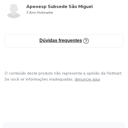
Apeoesp Subsede São Miguel
3 Ano Hotmarter
Dúvidas frequentes
O conteúdo deste produto não representa a opinião da Hotmart.
Se você vir informações inadequadas,
denuncie aqui
em Amsterdam
em Madrid