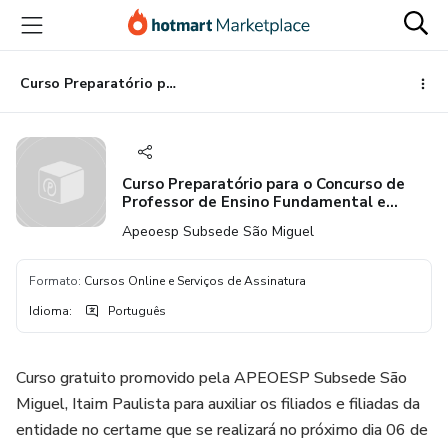
Ir
Ir
Ir
para
para
para
o
o
o
conteúdo
pagamento
rodapé
Curso Preparatório para o Concurso de Professor de Ensino Fundamental e Médio
principal
Curso Preparatório para o Concurso de
Professor de Ensino Fundamental e
Médio
Apeoesp Subsede São Miguel
Formato
:
Cursos Online e Serviços de Assinatura
Idioma
:
Português
Curso gratuito promovido pela APEOESP Subsede São
Miguel, Itaim Paulista para auxiliar os filiados e filiadas da
entidade no certame que se realizará no próximo dia 06 de