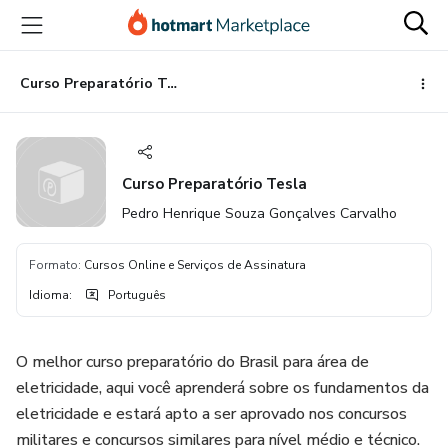
Ir
Ir
Ir
para
para
para
o
o
o
conteúdo
pagamento
rodapé
Curso Preparatório Tesla
principal
Curso Preparatório Tesla
Pedro Henrique Souza Gonçalves Carvalho
Formato
:
Cursos Online e Serviços de Assinatura
Idioma
:
Português
O melhor curso preparatório do Brasil para área de
eletricidade, aqui você aprenderá sobre os fundamentos da
eletricidade e estará apto a ser aprovado nos concursos
militares e concursos similares para nível médio e técnico.