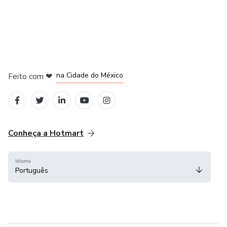
em Bogotá
em Amsterdam
em Madrid
na Cidade do México
Feito com
❤
em Belo Horizonte
Conheça a Hotmart
Idioma
Português