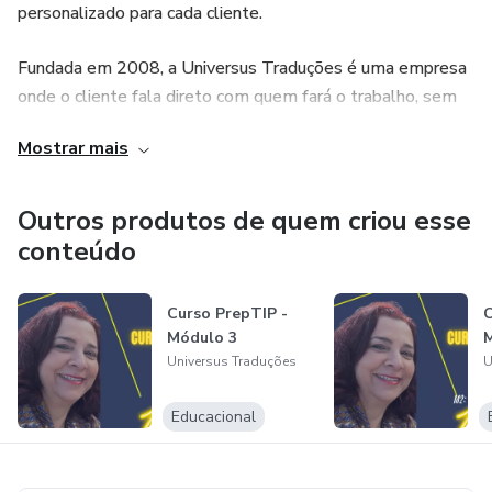
personalizado para cada cliente.
Fundada em 2008, a Universus Traduções é uma empresa
onde o cliente fala direto com quem fará o trabalho, sem
intermediários. Isso confere a cada trabalho um toque de
Mostrar mais
exclusividade, algo que as grandes agências de tradução
não podem oferecer. Aqui sabemos ouvir o cliente e
antever suas necessidades, oferecendo-lhe as soluções
Outros produtos de quem criou esse
mais adequadas.
conteúdo
Aqui na Universus aliamos a tecnologia a uma rede de
Curso PrepTIP -
C
colaboradores que complementa os nossos talentos
Módulo 3
M
internos, quando necessário. Todos os nossos trabalhos
Universus Traduções
U
são revisados por falantes nativos, a fim de garantir a
qualidade total. Sempre. Sem exceções.
Educacional
Nossa missão é oferecer a você, nosso cliente, a melhor