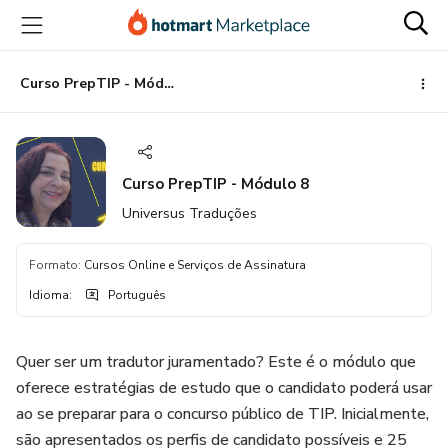
Ir
Ir
Ir
para
para
para
o
o
o
conteúdo
pagamento
rodapé
Curso PrepTIP - Módulo 8
principal
Curso PrepTIP - Módulo 8
Universus Traduções
Formato
:
Cursos Online e Serviços de Assinatura
Idioma
:
Português
Quer ser um tradutor juramentado? Este é o módulo que
oferece estratégias de estudo que o candidato poderá usar
ao se preparar para o concurso público de TIP. Inicialmente,
são apresentados os perfis de candidato possíveis e 25