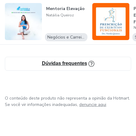
Mentoria Elevação
P
E
Natáilia Queiroz
F
N
Negócios e Carreira
Dúvidas frequentes
O conteúdo deste produto não representa a opinião da Hotmart.
Se você vir informações inadequadas,
denuncie aqui