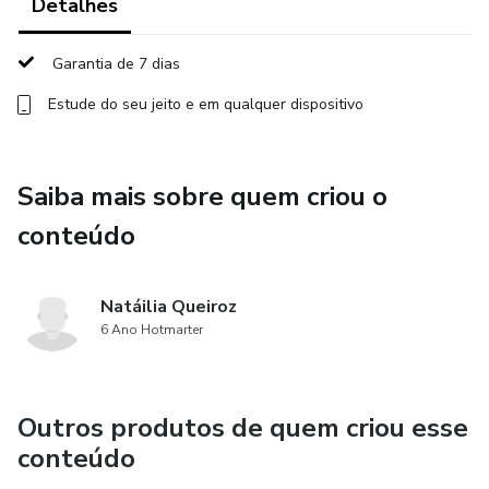
Detalhes
Curso Prescrição de Exercícios Funcionais
Garantia de 7 dias
Curso Prescrição de Exercícios Funcionais
Estude do seu jeito e em qualquer dispositivo
Curso Prescrição de Exercícios Funcionais
Curso Prescrição de Exercícios Funcionais
Saiba mais sobre quem criou o
conteúdo
Curso Prescrição de Exercícios Funcionais
Natáilia Queiroz
6 Ano Hotmarter
Outros produtos de quem criou esse
conteúdo