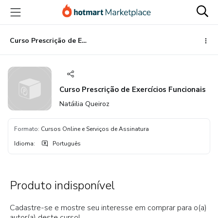
Ir
Ir
Ir
para
para
para
o
o
o
conteúdo
pagamento
rodapé
Curso Prescrição de Exercícios Funcionais
principal
Curso Prescrição de Exercícios Funcionais
Natáilia Queiroz
Formato
:
Cursos Online e Serviços de Assinatura
Idioma
:
Português
Produto indisponível
Cadastre-se e mostre seu interesse em comprar para o(a)
autor(a) deste curso!