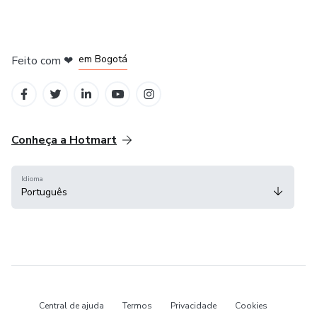
em Amsterdam
em Madrid
em Bogotá
Feito com
❤
em Belo Horizonte
na Cidade do México
Conheça a Hotmart
Idioma
Português
Central de ajuda
Termos
Privacidade
Cookies