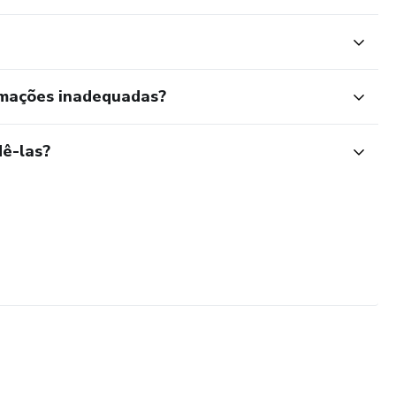
rmações inadequadas?
ê-las?