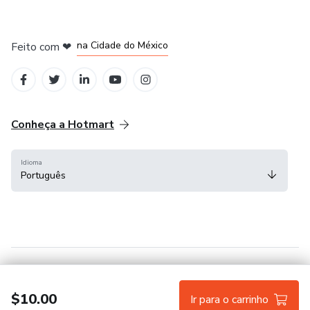
em Bogotá
em Amsterdam
em Madrid
na Cidade do México
Feito com
❤
em Belo Horizonte
Conheça a Hotmart
Idioma
Português
Central de ajuda
Termos
Privacidade
Cookies
$10.00
Ir para o carrinho