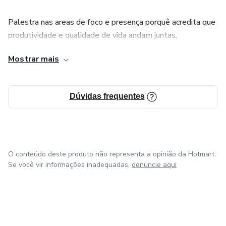
Palestra nas areas de foco e presença porquê acredita que
produtividade e qualidade de vida andam juntas.
Mostrar mais
Mãe de dois, feminista e engajada na luta por mais
mulheres empreendendo e mudando o mundo.
Dúvidas frequentes
O conteúdo deste produto não representa a opinião da Hotmart.
Se você vir informações inadequadas,
denuncie aqui