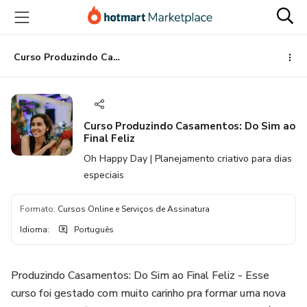
Ir
Ir
Ir
para
para
para
o
o
o
conteúdo
pagamento
rodapé
Curso Produzindo Casamentos: Do Sim ao Final Feliz
principal
Curso Produzindo Casamentos: Do Sim ao
Final Feliz
Oh Happy Day | Planejamento criativo para dias
especiais
Formato
:
Cursos Online e Serviços de Assinatura
Idioma
:
Português
Produzindo Casamentos: Do Sim ao Final Feliz - Esse
curso foi gestado com muito carinho pra formar uma nova