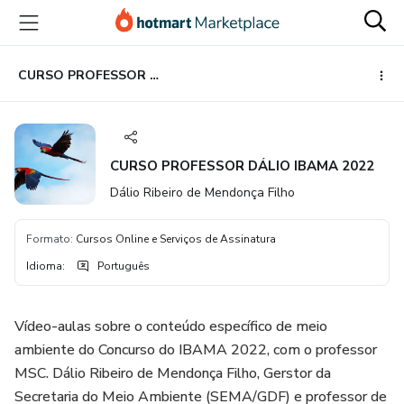
Ir
Ir
Ir
para
para
para
o
o
o
conteúdo
pagamento
rodapé
CURSO PROFESSOR DÁLIO IBAMA 2022
principal
CURSO PROFESSOR DÁLIO IBAMA 2022
Dálio Ribeiro de Mendonça Filho
Formato
:
Cursos Online e Serviços de Assinatura
Idioma
:
Português
Vídeo-aulas sobre o conteúdo específico de meio
ambiente do Concurso do IBAMA 2022, com o professor
MSC. Dálio Ribeiro de Mendonça Filho, Gerstor da
Secretaria do Meio Ambiente (SEMA/GDF) e professor de