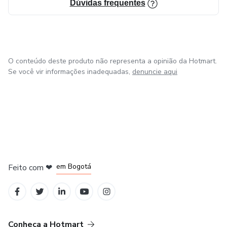
Dúvidas frequentes
O conteúdo deste produto não representa a opinião da Hotmart.
Se você vir informações inadequadas,
denuncie aqui
em Amsterdam
em Madrid
em Bogotá
Feito com
❤
em Belo Horizonte
na Cidade do México
Conheça a Hotmart