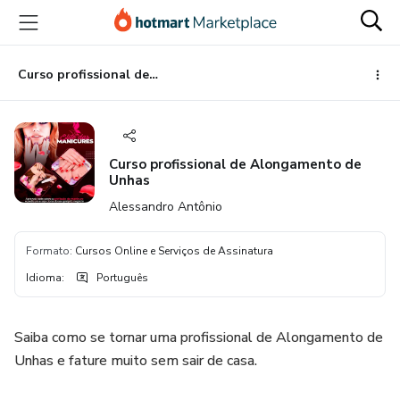
Ir
Ir
Ir
para
para
para
o
o
o
conteúdo
pagamento
rodapé
Curso profissional de Alongamento de Unhas
principal
Curso profissional de Alongamento de
Unhas
Alessandro Antônio
Formato
:
Cursos Online e Serviços de Assinatura
Idioma
:
Português
Saiba como se tornar uma profissional de Alongamento de
Unhas e fature muito sem sair de casa.