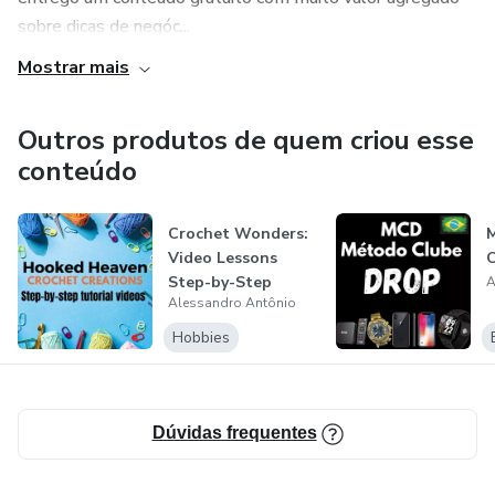
sobre dicas de negóc...
Mostrar mais
Outros produtos de quem criou esse
conteúdo
Crochet Wonders:
Video Lessons
Step-by-Step
A
Alessandro Antônio
Hobbies
Dúvidas frequentes