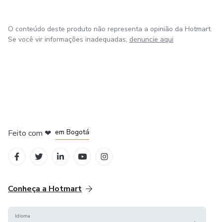
O conteúdo deste produto não representa a opinião da Hotmart.
Se você vir informações inadequadas,
denuncie aqui
em Amsterdam
em Madrid
em Bogotá
Feito com
❤
em Belo Horizonte
na Cidade do México
Conheça a Hotmart
Idioma