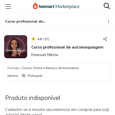
Ir
Ir
Ir
para
para
para
o
o
o
conteúdo
pagamento
rodapé
Curso profissional de automaquiagem
principal
4.9
(
15
)
Curso profissional de automaquiagem
Emanueli Mikota
Formato
:
Cursos Online e Serviços de Assinatura
Idioma
:
Português
Produto indisponível
Cadastre-se e mostre seu interesse em comprar para o(a)
autor(a) deste curso!