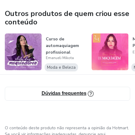
Outros produtos de quem criou esse
conteúdo
Curso de
automaquiagem
P
profissional
E
Emanueli Mikota
Moda e Beleza
Dúvidas frequentes
O conteúdo deste produto não representa a opinião da Hotmart.
Se você vir informações inadequadas,
denuncie aqui