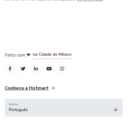
em Bogotá
em Amsterdam
em Madrid
na Cidade do México
Feito com
❤
em Belo Horizonte
Conheça a Hotmart
Idioma
Português