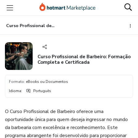
Ir
Ir
Ir
para
para
para
o
o
o
conteúdo
pagamento
rodapé
Curso Profissional de Barbeiro: Formação Completa e Certificada
principal
Curso Profissional de Barbeiro: Formação
Completa e Certificada
Formato
:
eBooks ou Documentos
Idioma
:
Português
O Curso Profissional de Barbeiro oferece uma
oportunidade única para quem deseja ingressar no mundo
da barbearia com excelência e reconhecimento. Este
programa abrangente foi desenvolvido para proporcionar