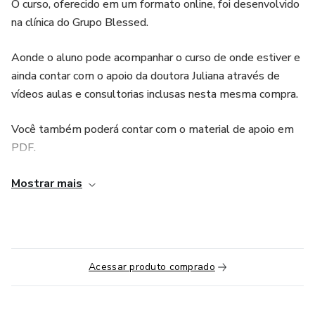
O curso, oferecido em um formato online, foi desenvolvido
na clínica do Grupo Blessed.
Aonde o aluno pode acompanhar o curso de onde estiver e
ainda contar com o apoio da doutora Juliana através de
vídeos aulas e consultorias inclusas nesta mesma compra.
Você também poderá contar com o material de apoio em
PDF.
Grupo de acompanhamento e apoio via Telegram com a
Mostrar mais
Doutora Juliana.
FALANDO SOBRE O CURSO: O curso aborda tópicos
relacionados a estética, como tratamento de acne, limpeza
Acessar produto comprado
de pele e cuidados com a pele.
Além disso, o curso também oferece informações sobre