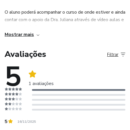
O aluno poderá acompanhar o curso de onde estiver e ainda
contar com o apoio da Dra. Juliana através de vídeo aulas e
consultorias inclusas nesta mesma compra.
Mostrar mais
Você também poderá contar com material de apoio em
PDF,.Grupo de companhamento e de apoio via Telegram
Avaliações
Filtrar
5
FALANDO SOBRE O CURSO: O curso aborda a estética,
como tratamento de acne, limpeza de pele e cuidados com
a pele.
1 avaliações
Além disso, o curso também oferece informações sobre
como montar um consultório de estética, bem como
conhecimentos sobre Empreendedorismo no mercado de
Estética.
5
16/11/2025