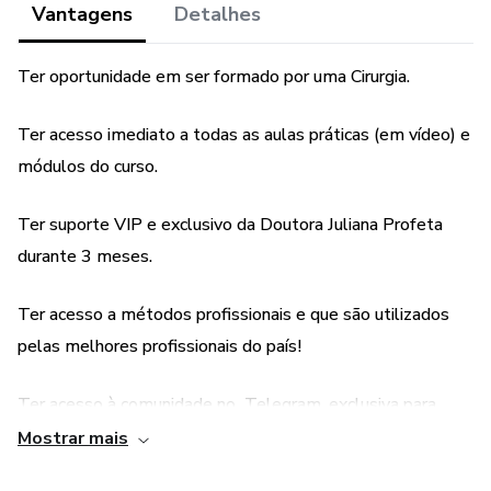
Vantagens
Detalhes
como montar um consultório de estética, bem como
conhecimentos sobre Empreendedorismo no mercado de
Estética.
Ter oportunidade em ser formado por uma Cirurgia.
Ao final do curso, o aluno receberá mentoria ao vivo com
Ter acesso imediato a todas as aulas práticas (em vídeo) e
Doutora Juliana Profeta, e poderá, tirar todas as suas
módulos do curso.
dúvidas.
Ter suporte VIP e exclusivo da Doutora Juliana Profeta
E finalmente você terá direito ao certificado de conclusão.
durante 3 meses.
Este curso é ideal para profissionais que desejam começar
Ter acesso a métodos profissionais e que são utilizados
a trabalhar ou aprimorar os conhecimentos e habilidades na
pelas melhores profissionais do país!
área de limpeza de pele.
Ter acesso à comunidade no Telegram, exclusiva para
O curso ensina técnicas práticas e teóricas para que os
alunos possam desenvolver seus conhecimentos para
alunas do curso.
Mostrar mais
aproveitar ao máximo o potencial de cada tratamento de