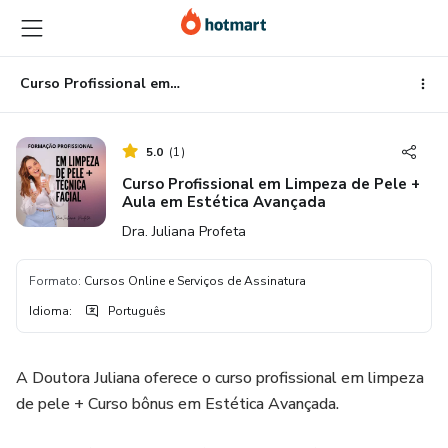
Ir
Ir
Ir
para
para
para
o
o
o
conteúdo
pagamento
rodapé
Curso Profissional em Limpeza de Pele + Aula em Estética Avançada
principal
5.0
(
1
)
Curso Profissional em Limpeza de Pele +
Aula em Estética Avançada
Dra. Juliana Profeta
Formato
:
Cursos Online e Serviços de Assinatura
Idioma
:
Português
A Doutora Juliana oferece o curso profissional em limpeza
de pele + Curso bônus em Estética Avançada.