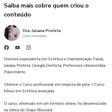
limpeza de pele.
Ter acesso a aulas com fácil entendimento para qualquer
Saiba mais sobre quem criou o
pessoa consiga se tornar uma profissional mesmo que
O curso visa ensinar as principais técnicas e uso dos
conteúdo
tenha zero experiência.
melhores produtos para limpeza de pele, além de
apresentar as melhores práticas e procedimentos para
Dra. Juliana Profeta
aplicar tratamentos de limpeza de pele de forma eficaz.
3 Ano Hotmarter
Os alunos também terão a oportunidade de aprender
sobre a importância da higiene e segurança, na prática dos
tratamentos.
Doutora especialista em Estética e Harmonização Facial,
Juliana Profeta, Cirurgiã Dentista, Professora Universitária,
Além disso, os alunos receberão um certificado de
Palestrante.
conclusão do curso e poderão aplicar os conhecimentos
adquiridos ao longo do curso para melhorar a sua prática
Oferece o Curso profissional em limpeza de pele + Curso
profissional.
bônus em Estética avançada.
O curso, oferecido em um formato online, foi desenvolvido
na clínica do Grupo Blessed.