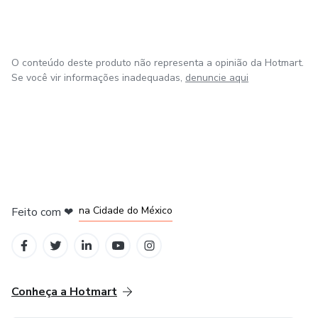
O conteúdo deste produto não representa a opinião da Hotmart.
Se você vir informações inadequadas,
denuncie aqui
em Bogotá
em Amsterdam
em Madrid
na Cidade do México
Feito com
❤
em Belo Horizonte
Conheça a Hotmart