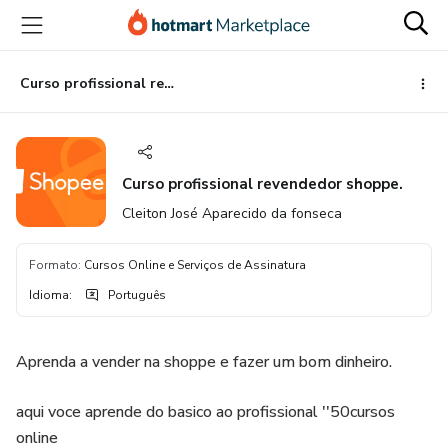
Ir
Ir
Ir
para
para
para
o
o
o
conteúdo
pagamento
rodapé
Curso profissional revendedor shoppe.
principal
Curso profissional revendedor shoppe.
Cleiton José Aparecido da fonseca
Formato
:
Cursos Online e Serviços de Assinatura
Idioma
:
Português
Aprenda a vender na shoppe e fazer um bom dinheiro.
aqui voce aprende do basico ao profissional ''50cursos
online