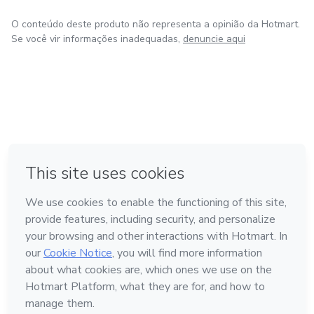
O conteúdo deste produto não representa a opinião da Hotmart.
Se você vir informações inadequadas,
denuncie aqui
em Bogotá
em Amsterdam
em Madrid
na Cidade do México
Feito com
❤
em Belo Horizonte
Conheça a Hotmart
Idioma
Português