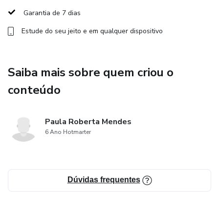
✔️ Sair pronta para atender e conquistar suas primeiras
Garantia de 7 dias
clientes.
Estude do seu jeito e em qualquer dispositivo
E o melhor: em apenas 1 dia intensivo + 1 turno prático,
você estará preparada para começar a faturar.
Saiba mais sobre quem criou o
Garanta já sua inscrição e dê o primeiro passo para
conteúdo
transformar seu futuro.
Paula Roberta Mendes
6 Ano Hotmarter
Dúvidas frequentes