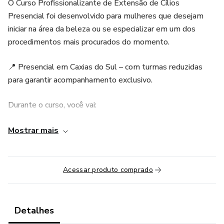
O Curso Profissionalizante de Extensão de Cílios
Presencial foi desenvolvido para mulheres que desejam
iniciar na área da beleza ou se especializar em um dos
procedimentos mais procurados do momento.
📍 Presencial em Caxias do Sul – com turmas reduzidas
para garantir acompanhamento exclusivo.
Durante o curso, você vai:
✔️ Aprender técnicas profissionais desde o básico até o
Mostrar mais
avançado.
✔️ Praticar em modelo real sob minha supervisão.
Acessar produto comprado
✔️ Receber material de apoio, certificado reconhecido e
suporte pós-curso.
Detalhes