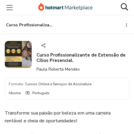
Ir
Ir
Ir
para
para
para
o
o
o
conteúdo
pagamento
rodapé
Curso Profissionalizante de Extensão de Cílios Presencial.
principal
Curso Profissionalizante de Extensão de
Cílios Presencial.
Paula Roberta Mendes
Formato
:
Cursos Online e Serviços de Assinatura
Idioma
:
Português
Transforme sua paixão por beleza em uma carreira
rentável e cheia de oportunidades!