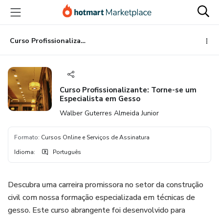
Ir
Ir
Ir
para
para
para
o
o
o
conteúdo
pagamento
rodapé
Curso Profissionalizante: Torne-se um Especialista em Gesso
principal
Curso Profissionalizante: Torne-se um
Especialista em Gesso
Walber Guterres Almeida Junior
Formato
:
Cursos Online e Serviços de Assinatura
Idioma
:
Português
Descubra uma carreira promissora no setor da construção
civil com nossa formação especializada em técnicas de
gesso. Este curso abrangente foi desenvolvido para