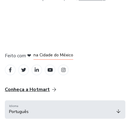
em Bogotá
em Amsterdam
em Madrid
na Cidade do México
Feito com
❤
em Belo Horizonte
Conheça a Hotmart
Idioma
Português