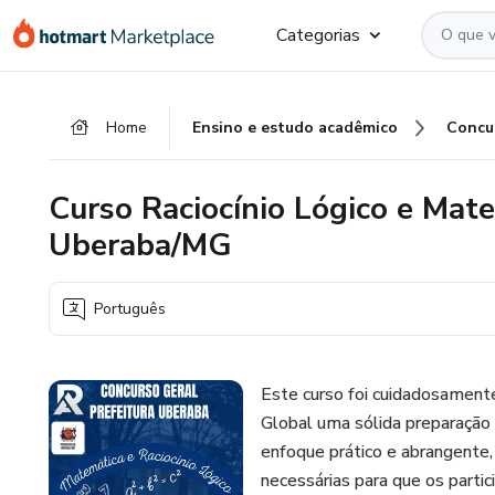
Ir
Ir
Ir
Categorias
para
para
para
o
o
o
conteúdo
pagamento
rodapé
Home
Ensino e estudo acadêmico
Concu
principal
Curso Raciocínio Lógico e Mat
Uberaba/MG
Português
Este curso foi cuidadosament
Global uma sólida preparação 
enfoque prático e abrangente,
necessárias para que os part