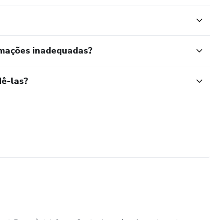
rmações inadequadas?
ê-las?