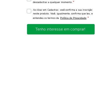
*
descadastrar a qualquer momento.
Ao clicar em Cadastrar, você confirma a sua inscrição
neste produto. Você, igualmente, confirma que leu, e
*
entendeu os termos da
Política de Privacidade
Tenho interesse em comprar!