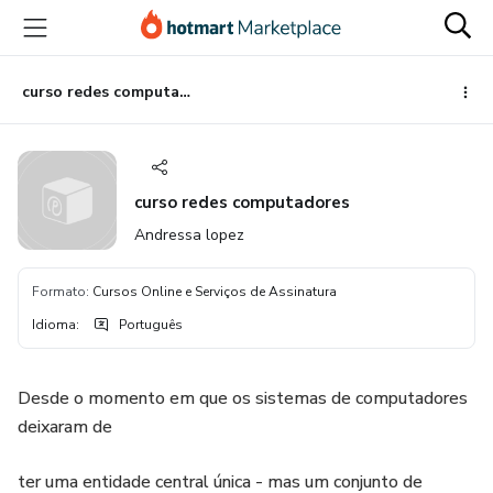
Ir
Ir
Ir
para
para
para
o
o
o
conteúdo
pagamento
rodapé
curso redes computadores
principal
curso redes computadores
Andressa lopez
Formato
:
Cursos Online e Serviços de Assinatura
Idioma
:
Português
Desde o momento em que os sistemas de computadores
deixaram de
ter uma entidade central única - mas um conjunto de