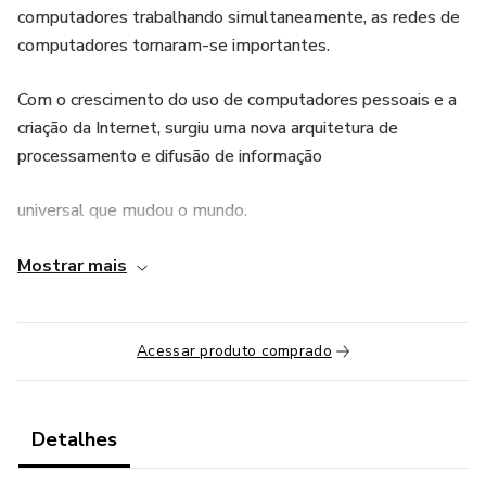
computadores trabalhando simultaneamente, as redes de
computadores tornaram-se importantes.
Com o crescimento do uso de computadores pessoais e a
criação da Internet, surgiu uma nova arquitetura de
processamento e difusão de informação
universal que mudou o mundo.
Além disso, a velocidade de sua adoção foi a maior já
Mostrar mais
registrada na história. Vale lembrar que enquanto a
eletricidade levou mais de 100 anos desde
Acessar produto comprado
a sua descoberta até ser usada pelas pessoas, as redes de
computadores se
Detalhes
tornaram amplamente utilizadas em pouco mais de 10