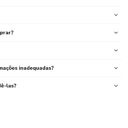
mprar?
rmações inadequadas?
ê-las?