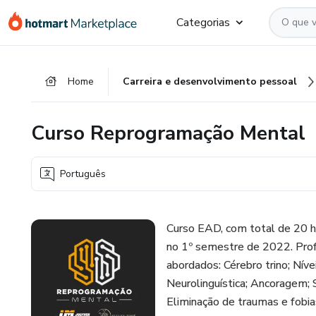
Ir
Ir
Ir
Categorias
para
para
para
o
o
o
conteúdo
pagamento
rodapé
Home
Carreira e desenvolvimento pessoal
principal
Curso Reprogramação Mental
Português
Curso EAD, com total de 20 h/
no 1º semestre de 2022. Prof
abordados: Cérebro trino; Nív
Neurolinguística; Ancoragem; 
Eliminação de traumas e fobi