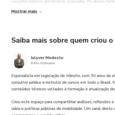
conceitos básicos até técnicas avançadas. Os alunos ter
sobre o funcionamento da mente humana e como promov
Mostrar mais
comportamentos.
4. Resultados duradouros: o objetivo principal do curso 
inconsciente dos alunos. Ao aprender e aplicar as técnica
Saiba mais sobre quem criou o
transformar sua mentalidade e alcançar resultados positiv
Julyver Modesto
8 Ano Hotmarter
Especialista em legislação de trânsito, com 30 anos de atu
consultor jurídico e instrutor de cursos em todo o Brasil
conteúdos técnicos voltados à formação e atualização de p
Criou este espaço para compartilhar análises, reflexões e
viária e políticas públicas de mobilidade. Um canal direto