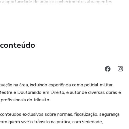
ão a oportunidade de adquirir conhecimentos abrangentes
er mudanças positivas em seus pensamentos e
é promover mudanças profundas e duradouras no nível
s ensinadas no curso, os alunos terão a oportunidade de
 conteúdo
os em sua vida pessoal e profissional.
ação na área, incluindo experiência como policial militar,
. Mestre e Doutorando em Direito, é autor de diversas obras e
rofissionais do trânsito.
 conteúdos exclusivos sobre normas, fiscalização, segurança
 com quem vive o trânsito na prática, com seriedade,