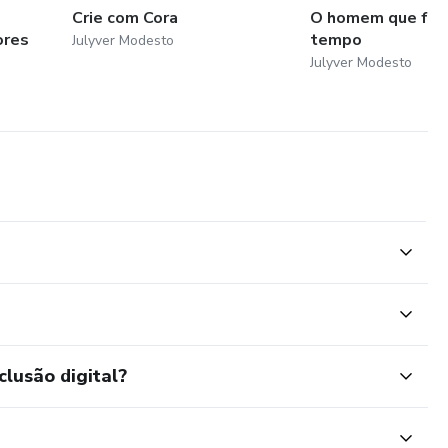
Crie com Cora
O homem que fabr
ores
tempo
Julyver Modesto
Julyver Modesto
clusão digital?