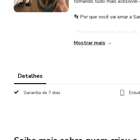
tornando tudo mais acessível 
👣 Por que você vai amar a San
- Conforto: perfeita para o dia 
Mostrar mais
- Estilo: um toque único que s
- Economia: 1 novelo de malha
Detalhes
- Autenticidade: uma peça que
Garantia de 7 dias
Estud
Bora se conectar com outras p
nesse processo criativo?
Inscreva-se agora e dê o primei