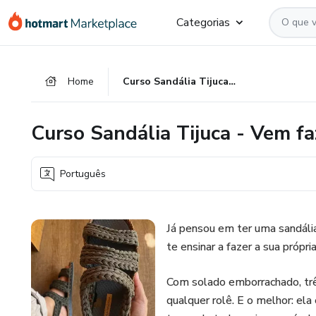
Ir
Ir
Ir
Categorias
para
para
para
o
o
o
conteúdo
pagamento
rodapé
Home
Curso Sandália Tijuca - Vem fazer a sua!
principal
Curso Sandália Tijuca - Vem fa
Português
Já pensou em ter uma sandália 
te ensinar a fazer a sua própria
Com solado emborrachado, três 
qualquer rolê. E o melhor: ela