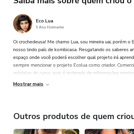
Saiba mais sobre quem criou o
Eco Lua
5 Ano Hotmarter
Oi crochedeusa! Me chamo Lua, sou mineira uai, porém o 
nosso lindo país de kombicasa. Resgatando os saberes a
espaço onde você poderá escolher qual projeto irá aprende
sempre mencionar o projeto Ecolua como criador. Comerci
módulos do curso, pois é recheado de informações precios
Mostrar mais
Outros produtos de quem crio