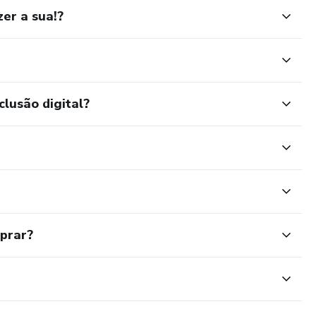
er a sua!?
clusão digital?
mprar?