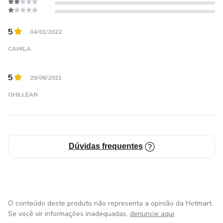
• Ajuste de corpo e cena (ferramentas dissolver e content-
5
04/01/2022
aware scale)
CAMILA
• Alinhamento da foto e composição seguindo a regra dos
terços/pontos áureos
5
29/06/2021
GHILLEAN
• Dicas de composição e recorte (plano americano, close...)
Módulo 05 - Edição de Pele
Dúvidas frequentes
• Separação de frequência para limpeza de pele
preservando a textura natural
• Remoção de espinhas, manchas e olheiras
O conteúdo deste produto não representa a opinião da Hotmart.
Se você vir informações inadequadas,
denuncie aqui
• Tratamento dos olhos