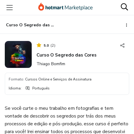
Ir
Ir
Ir
para
para
para
o
o
o
conteúdo
pagamento
rodapé
Curso O Segredo das Cores
principal
5.0
(
2
)
Curso O Segredo das Cores
Thiago Bomfim
Formato
:
Cursos Online e Serviços de Assinatura
Idioma
:
Português
Se você curte o meu trabalho em fotografias e tem
vontade de descobrir os segredos por trás dos meus
processos de edição e pós-produção, esse curso é perfeito
para você! Irei ensinar todos os processos que desenvolvi