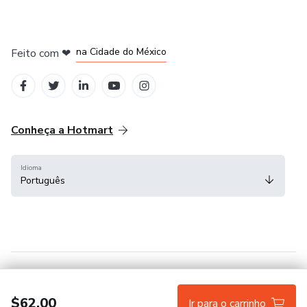
em Bogotá
em Amsterdam
em Madrid
na Cidade do México
Feito com
❤
em Belo Horizonte
Conheça a Hotmart
Idioma
Português
Central de ajuda
Termos
Privacidade
Cookies
$62.00
Ir para o carrinho