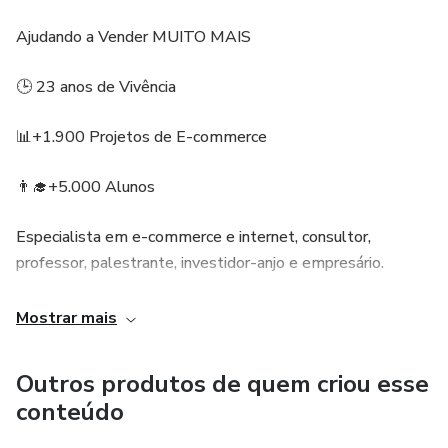
Ajudando a Vender MUITO MAIS
🕒 23 anos de Vivência
📊+1.900 Projetos de E-commerce
👨‍🎓+5.000 Alunos
Especialista em e-commerce e internet, consultor,
professor, palestrante, investidor-anjo e empresário.
Formado em Marketing, com especialização em
Mostrar mais
Negociação e certificados em Google Adwords e
Analytics.
Outros produtos de quem criou esse
conteúdo
Hoje, seu foco principal é a consultoria de e-commerce, seu
canal no Youtube que visa democratizar a informação sobre