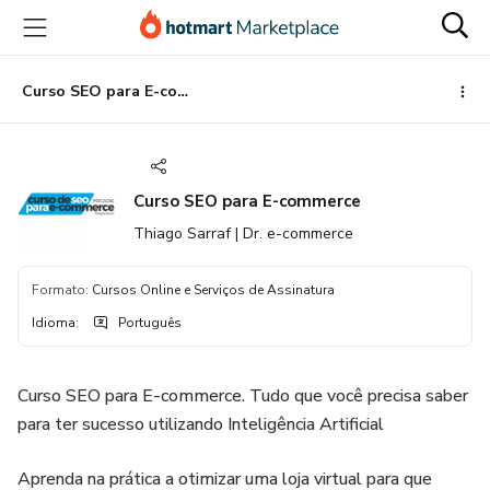
Ir
Ir
Ir
para
para
para
o
o
o
conteúdo
pagamento
rodapé
Curso SEO para E-commerce
principal
Curso SEO para E-commerce
Thiago Sarraf | Dr. e-commerce
Formato
:
Cursos Online e Serviços de Assinatura
Idioma
:
Português
Curso SEO para E-commerce. Tudo que você precisa saber
para ter sucesso utilizando Inteligência Artificial
Aprenda na prática a otimizar uma loja virtual para que