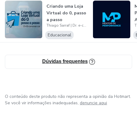
esse mercado e em seus cursos de própria autoria
Criando uma Loja
M
Virtual do 0, passo
P
voltados para pessoas que querem abrir ou já possuem um
a passo
A
e-commerce.
Thiago Sarraf | Dr. e-commerce
Educacional
Por meios destes diversos canais, seu objetivo é ajudar os
empresários a venderem mais todos os dias e na formação
de profissionais. Bora!
Dúvidas frequentes
O conteúdo deste produto não representa a opinião da Hotmart.
Se você vir informações inadequadas,
denuncie aqui