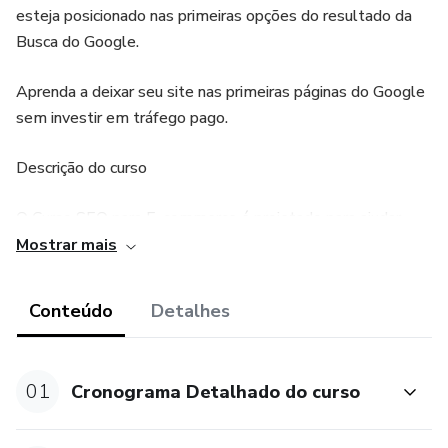
esteja posicionado nas primeiras opções do resultado da
Busca do Google.
Aprenda a deixar seu site nas primeiras páginas do Google
sem investir em tráfego pago.
Descrição do curso
O Curso SEO para E-commerce é projetado para ajudar
profissionais de marketing digital e empreendedores a
Mostrar mais
maximizarem a visibilidade e o sucesso de seus negócios
online. Com foco em otimização de mecanismos de busca
Conteúdo
Detalhes
(SEO) e o uso estratégico da Inteligência Artificial (IA),
este curso aborda as melhores práticas e técnicas para
impulsionar o tráfego orgânico e melhorar a classificação
01
Cronograma Detalhado do curso
do seu site de e-commerce nos principais motores de
busca.