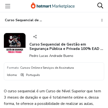
Ir
Ir
Ir
para
para
para
o
o
o
conteúdo
pagamento
rodapé
Curso Sequencial de Gestão em Segurança Pública e Privada 100% EAD - Faculdade Falcão
principal
Curso Sequencial de Gestão em
Segurança Pública e Privada 100% EAD -
Faculdade Falcão
Pedro Lucas Andrade Bueno
Formato
:
Cursos Online e Serviços de Assinatura
Idioma
:
Português
O curso sequencial é um Curso de Nível Superior que tem
3 meses de duração e que é totalmente online e, dessa
forma, te oferece a possibilidade de realizar as aulas,