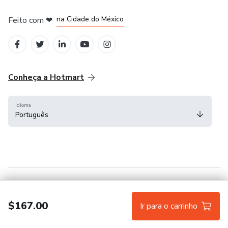
em Bogotá
em Amsterdam
em Madrid
na Cidade do México
Feito com
❤
em Belo Horizonte
Conheça a Hotmart
Idioma
Português
Central de ajuda
Termos
Privacidade
Cookies
$167.00
Ir para o carrinho
Hotmart — 2011-2026 © Todos os direitos reservados.