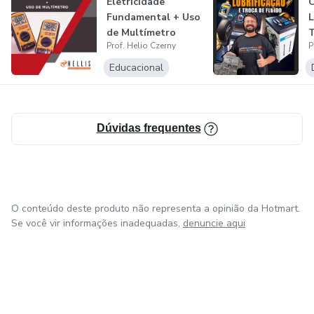
Eletricidade
C
Fundamental + Uso
L
de Multímetro
T
Prof. Helio Czerny
P
A
Educacional
Dúvidas frequentes
O conteúdo deste produto não representa a opinião da Hotmart.
Se você vir informações inadequadas,
denuncie aqui