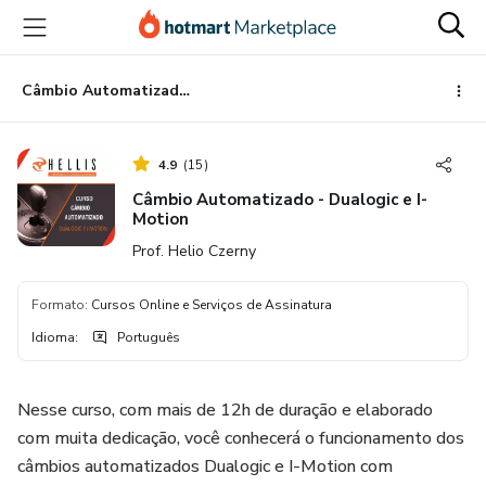
Ir
Ir
Ir
para
para
para
o
o
o
conteúdo
pagamento
rodapé
Câmbio Automatizado - Dualogic e I-Motion
principal
4.9
(
15
)
Câmbio Automatizado - Dualogic e I-
Motion
Prof. Helio Czerny
Formato
:
Cursos Online e Serviços de Assinatura
Idioma
:
Português
Nesse curso, com mais de 12h de duração e elaborado
com muita dedicação, você conhecerá o funcionamento dos
câmbios automatizados Dualogic e I-Motion com