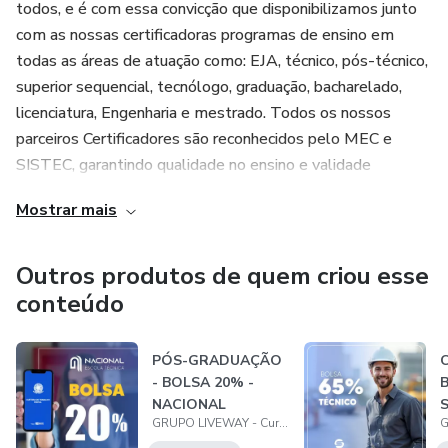
todos, e é com essa convicção que disponibilizamos junto
com as nossas certificadoras programas de ensino em
todas as áreas de atuação como: EJA, técnico, pós-técnico,
superior sequencial, tecnólogo, graduação, bacharelado,
licenciatura, Engenharia e mestrado. Todos os nossos
parceiros Certificadores são reconhecidos pelo MEC e
SISTEC, garantindo qualidade no ensino e validade
nacional.
Mostrar mais
ESCOLAS QUE FAZEM PARTE DO GRUPO LIVEWAY:
Outros produtos de quem criou esse
PROFORMA - Cursos Técnicos e Educação Superior
conteúdo
UNITÉCNICO - Cursos Técnicos e Educação Superior
PÓS-GRADUAÇÃO
- BOLSA 20% -
SUPERTEC - Cursos Técnicos e Educação Superior
NACIONAL
GRUPO LIVEWAY - Cursos Técnicos e Educação Superior
VOAR EDUCAÇÃO