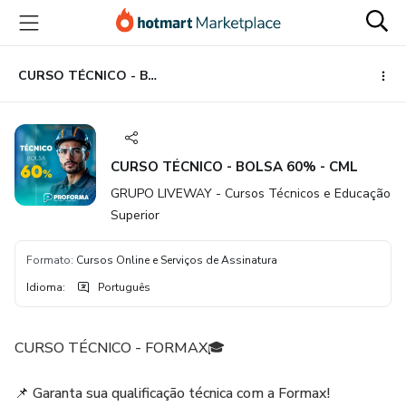
Ir
Ir
Ir
para
para
para
o
o
o
conteúdo
pagamento
rodapé
CURSO TÉCNICO - BOLSA 60% - CML
principal
CURSO TÉCNICO - BOLSA 60% - CML
GRUPO LIVEWAY - Cursos Técnicos e Educação
Superior
Formato
:
Cursos Online e Serviços de Assinatura
Idioma
:
Português
CURSO TÉCNICO - FORMAX🎓
📌 Garanta sua qualificação técnica com a Formax!