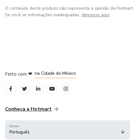
constantemente suas habilidades e expertise.
O conteúdo deste produto não representa a opinião da Hotmart.
Se você vir informações inadequadas,
denuncie aqui
Para saber mais sobre seu trabalho e serviços, visite:
Sites: coelhose.com | migueloscoelho.com
LinkedIn: https://www.linkedin.com/in/miguel-oliveira-de-
sousa-coelho
em Bogotá
em Amsterdam
em Madrid
na Cidade do México
Feito com
❤
em Belo Horizonte
Conheça a Hotmart
Idioma
Português