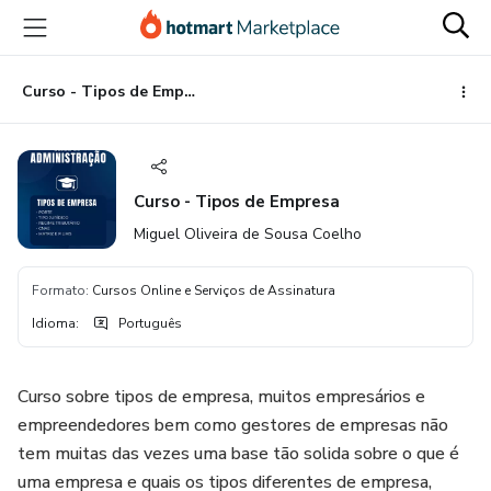
Ir
Ir
Ir
para
para
para
o
o
o
conteúdo
pagamento
rodapé
Curso - Tipos de Empresa
principal
Curso - Tipos de Empresa
Miguel Oliveira de Sousa Coelho
Formato
:
Cursos Online e Serviços de Assinatura
Idioma
:
Português
Curso sobre tipos de empresa, muitos empresários e
empreendedores bem como gestores de empresas não
tem muitas das vezes uma base tão solida sobre o que é
uma empresa e quais os tipos diferentes de empresa,