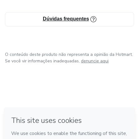
Dúvidas frequentes
O conteúdo deste produto não representa a opinião da Hotmart.
Se você vir informações inadequadas,
denuncie aqui
em Bogotá
em Amsterdam
em Madrid
na Cidade do México
Feito com
❤
em Belo Horizonte