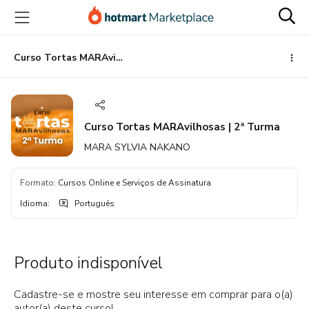
Ir
Ir
Ir
para
para
para
o
o
o
conteúdo
pagamento
rodapé
Curso Tortas MARAvilhosas | 2ª Turma
principal
Curso Tortas MARAvilhosas | 2ª Turma
MARA SYLVIA NAKANO
Formato
:
Cursos Online e Serviços de Assinatura
Idioma
:
Português
Produto indisponível
Cadastre-se e mostre seu interesse em comprar para o(a)
autor(a) deste curso!