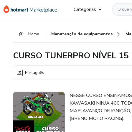
Ir
Ir
Ir
Categorias
para
para
para
o
o
o
conteúdo
pagamento
rodapé
Home
Manutenção de equipamentos
Ma
principal
CURSO TUNERPRO NÍVEL 15 
Português
NESSE CURSO ENSINAMOS
KAWASAKI NINJA 400 TOD
MAP, AVANÇO DE IGNIÇÃO
(BRENO MOTO RACING).