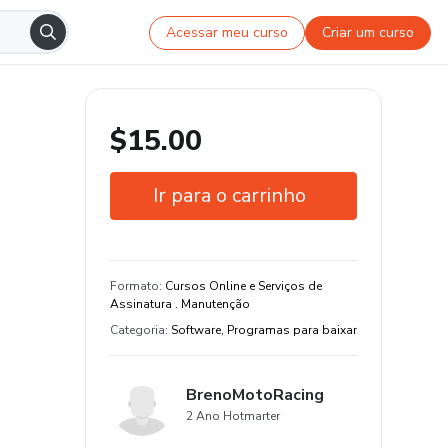
Acessar meu curso
Criar um curso
$15.00
Ir para o carrinho
Garantia de 7 dias
Estude do seu jeito e em qualquer
Formato
:
Cursos Online e Serviços de
dispositivo
Assinatura . Manutenção
Categoria
:
Software, Programas para baixar
BrenoMotoRacing
2 Ano Hotmarter