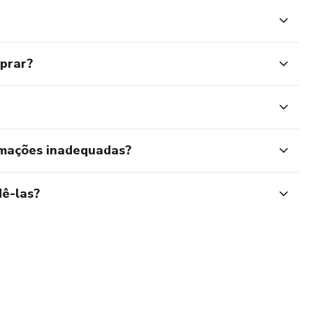
mprar?
rmações inadequadas?
ê-las?