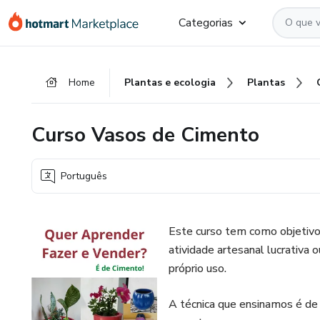
Ir
Ir
Ir
Categorias
para
para
para
o
o
o
conteúdo
pagamento
rodapé
Home
Plantas e ecologia
Plantas
principal
Curso Vasos de Cimento
Português
Este curso tem como objetivo 
atividade artesanal lucrativa
próprio uso.
A técnica que ensinamos é de 