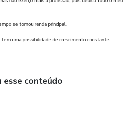
mas não exerço mais a profissão, pois dedico todo o meu
mpo se tornou renda principal.
ue tem uma possibilidade de crescimento constante.
u esse conteúdo