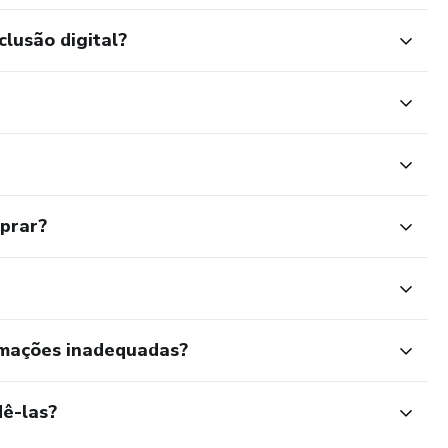
clusão digital?
mprar?
rmações inadequadas?
ê-las?